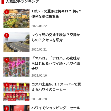
人気記事ランキング
1ポンドの重さは何キロ？ 何g？
1
便利な単位換算術
2022/06/22
マウイ島の交通手段は？空港か
2
らのアクセスを紹介
2020/01/21
「マハロ」「アロハ」の意味か
3
らはじめるハワイ語・ハワイ語
会話
2023/01/16
コスパ土産No.1！スーパーで買
4
えるハワイのコーヒー
2019/05/28
ハワイでショッピング！セール
5