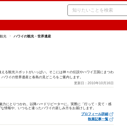
観光
ハワイの観光・世界遺産
逢える観光スポットがいっぱい。そこには神々の伝説やハワイ王国にまつわ
。ハワイの世界遺産と各島の見どころをご案内します。
更新日：2010年10月16日
その魅力にとりつかれ、以降ハードリピーターに。実際に「行って・見て・感
プな情報や、いつもと違ったハワイの楽しみ方をお届けします。
プロフィール詳細
執筆記事一覧