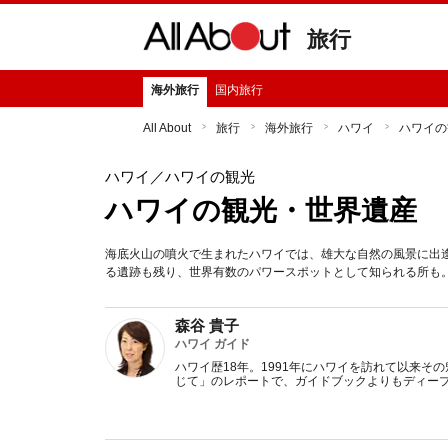
旅行
海外旅行
国内旅行
All About
旅行
海外旅行
ハワイ
ハワイの
ハワイ
／ハワイの観光
ハワイの観光・世界遺産
海底火山の噴火で生まれたハワイでは、雄大な自然の風景に出
る遺跡も残り、世界有数のパワースポットとして知られる所も
森谷 貴子
ハワイ ガイド
ハワイ歴18年。1991年にハワイを訪れて以来
じて」のレポートで、ガイドブックよりもディー