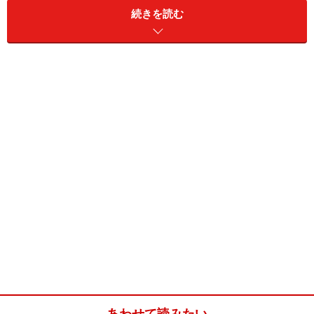
続きを読む
ポケットモンスター ダイ
元宮秀介
メディ
945
９
ヤモンド・パール 公式ぜ
＆ﾜﾝﾅｯﾌﾟ
アファ
んこく図鑑完成ガイド
編著
クトリ
900
ー
恋空 切ナイ恋物語 (上)
美嘉
スター
各1,050
10
恋空 切ナイ恋物語 (下)
ツ出版
各1,000
国家の品格
藤原正彦
新潮社
714
11
680
赤い糸 (上)
メイ
ゴマブ
各1,050
12
赤い糸 (下)
ックス
各1,000
君空 ‘koizora’another story
美嘉
スター
1,050
13
ツ出版
1,000
一瞬の風になれ (1)
佐藤多佳
講談社
(1)1,470
14
あわせて読みたい