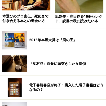
740
世界の日本人ジョーク集
早坂 隆
中央公
798
19
本選びのプロ直伝、死ぬまで
話題作・注目作を10冊セレク
論新社
760
付き合える本との出会い方
ト、読書の秋に読みたい本
｢１日３０分｣を続けなさ
古市幸雄
マガジ
1,365
20
い！ 人生勝利の勉強法55
ンハウ
1,300
2015年本屋大賞は『鹿の王』
ス
次ページでは2007年のベストセラーの傾向を分析！
「葉村晶」白骨に頭突きした女探偵
※記事内容は執筆時点のものです。最新の内容をご確認くださ
い。
電子書籍書店が終了！購入した電子書籍はどう
なるの？
次のページへ
1
/
2