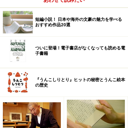
一瞬の風になれ (2)
子
(2)1,470
一瞬の風になれ (3)
(3)1,575
短編小説！ 日本や海外の文豪の魅力を学べる
(1)1,400
おすすめ作品20選
(2)1,400
(3)1,500
もしもキミが。
凛
ゴマブ
1,000
ついに登場！電子書店がなくなっても読める電
15
子書籍
ックス
952
ポケットモンスターダイ
Ｎｉｎｔ
毎日コ
893
16
ヤモンド ポケットモンス
ｅｎｄｏ
ミュニ
『うんこしりとり』ヒットの秘密とうんこ絵本
ターパール パーフェクト
ＤＲＥＡ
ケーシ
850
の歴史
クリアＢｏｏｋ
Ｍ編集部
ョンズ
いつまでもデブと思うな
岡田斗司
新潮社
735
17
よ
夫
700
生物と無生物のあいだ
福岡伸一
講談社
777
18