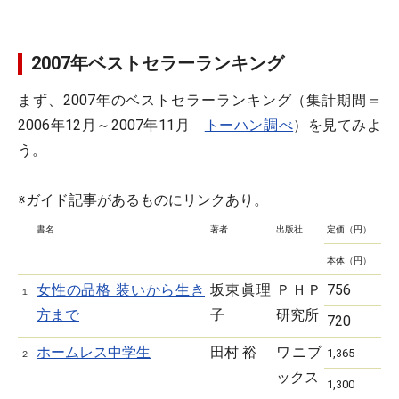
2007年ベストセラーランキング
まず、2007年のベストセラーランキング（集計期間＝
2006年12月～2007年11月
トーハン調べ
）を見てみよ
う。
※ガイド記事があるものにリンクあり。
書名
著者
出版社
定価（円）
本体（円）
女性の品格 装いから生き
坂東眞理
ＰＨＰ
756
１
方まで
子
研究所
720
ホームレス中学生
田村 裕
ワニブ
1,365
２
ックス
1,300