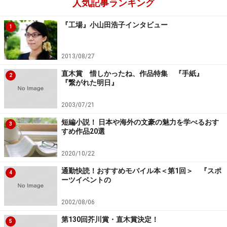
人気記事ランキング
『工場』小山田浩子インタビュー
1
2013/08/27
直木賞 惜しかったね、作品特集 『手紙』
2
『繋がれた明日』
2003/07/21
短編小説！ 日本や海外の文豪の魅力を学べるおす
3
すめ作品20選
2020/10/22
通勤快読！おすすめモバイル本＜第1回＞ 『スポ
4
ーツイベントの
2002/08/06
第130回芥川賞・直木賞決定！
5