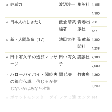
鈍感力
渡辺淳一
集英社
1,155
３
1,100
日本人のしきたり
飯倉晴武
青春出
700
４
編著
版社
667
新・人間革命（17）
池田大作
聖教新
1,300
５
聞社
1,238
田中宥久子の造顔マッサ
田中宥久
講談社
2,100
６
ージ
子
2,000
ハローバイバイ・関暁夫
関 暁夫
竹書房
1,260
７
の都市伝説 信じるか信
1,200
じないかはあなた次第
ポケットモンスター ダイ
ファミ通
エンタ
924
８
ヤモンド・パール 公式全
書籍編集
ーブレ
880
国大図鑑
部
イン