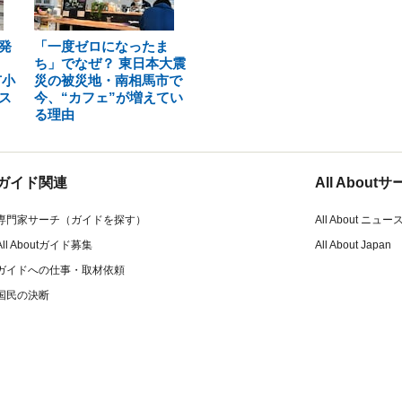
発
「一度ゼロになったま
ち」でなぜ？ 東日本大震
市小
災の被災地・南相馬市で
ス
今、“カフェ”が増えてい
る理由
ガイド関連
All Abou
専門家サーチ（ガイドを探す）
All About ニュー
All Aboutガイド募集
All About Japan
ガイドへの仕事・取材依頼
国民の決断