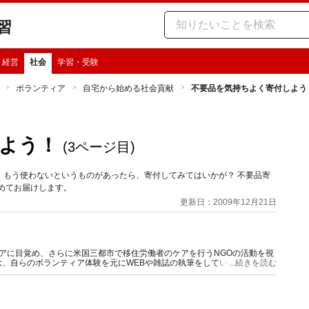
習
・経営
社会
学習・受験
ボランティア
自宅から始める社会貢献
不要品を気持ちよく寄付しよう
よう！
(3ページ目)
、もう使わないというものがあったら、寄付してみてはいかが？ 不要品寄
めてお届けします。
更新日：2009年12月21日
アに目覚め、さらに米国三都市で移住労働者のケアを行うNGOの活動を視
、自らのボランティア体験を元にWEBや雑誌の執筆をしています。『こ
...続きを読む
ど著書多数。