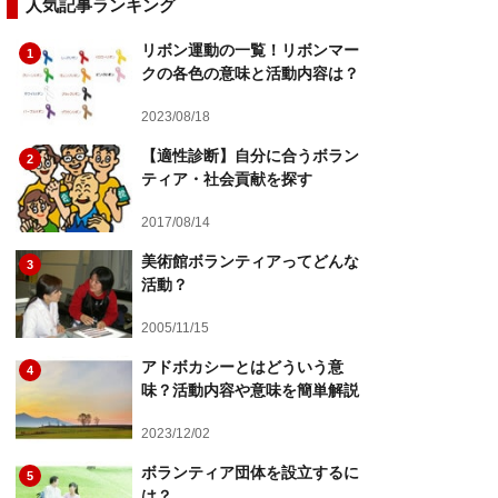
人気記事ランキング
リボン運動の一覧！リボンマー
1
クの各色の意味と活動内容は？
2023/08/18
【適性診断】自分に合うボラン
2
ティア・社会貢献を探す
2017/08/14
美術館ボランティアってどんな
3
活動？
2005/11/15
アドボカシーとはどういう意
4
味？活動内容や意味を簡単解説
2023/12/02
ボランティア団体を設立するに
5
は？