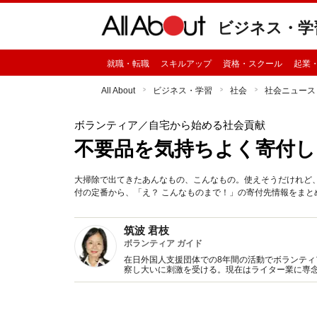
ビジネス・学
就職・転職
スキルアップ
資格・スクール
起業
All About
ビジネス・学習
社会
社会ニュース
ボランティア
／自宅から始める社会貢献
不要品を気持ちよく寄付し
大掃除で出てきたあんなもの、こんなもの。使えそうだけれど
付の定番から、「え？ こんなものまで！」の寄付先情報をまと
筑波 君枝
ボランティア ガイド
在日外国人支援団体での8年間の活動でボランティ
察し大いに刺激を受ける。現在はライター業に専念
んな募金箱に寄付してはいけない』青春出版社な