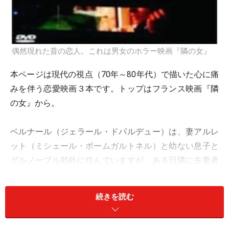
偶然現れた昔の恋人。これは男女のホラー映画『隣の女』
本ページは現代の視点（70年～80年代）で描いた心に痛
みを伴う恋愛映画３本です。トップはフランス映画『隣
の女』から。
ベルナール（ジェラール・ドパルデュー）は、妻アルレ
ット（ミシェール・ボームガルトネル）と幼ない息子と
グルノーブル郊外に住んでいますが、ある日隣に夫妻者
が引っ越してきました。その妻マチルド（ファニー・ア
ルダン）は、８年前に別れた恋人だったのです。焼け木
続きを読む
杭に火がついた二人は再び愛の焔に包まれ逢引きを重ね
ることになります。