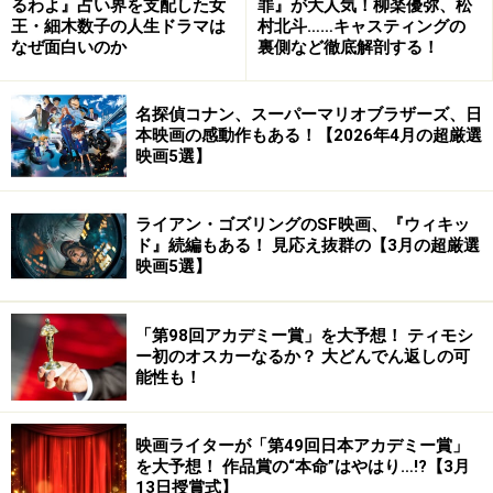
るわよ』占い界を支配した女
罪』が大人気！柳楽優弥、松
王・細木数子の人生ドラマは
村北斗……キャスティングの
なぜ面白いのか
裏側など徹底解剖する！
名探偵コナン、スーパーマリオブラザーズ、日
本映画の感動作もある！【2026年4月の超厳選
映画5選】
進歩派を装う男の心の奥に潜む嫉妬心
ライアン・ゴズリングのSF映画、『ウィキッ
ド』続編もある！ 見応え抜群の【3月の超厳選
『テス』
映画5選】
「第98回アカデミー賞」を大予想！ ティモシ
男は過去を話てごらんと言う。話してはいけなかった『テ
ー初のオスカーなるか？ 大どんでん返しの可
ス』の物語
能性も！
イギリスの文豪トマス・ハーディ原作『ダーバヴィル家
映画ライターが「第49回日本アカデミー賞」
のテス』の映画化です。19世紀末、貧しい農家の娘テス
を大予想！ 作品賞の“本命”はやはり…!?【3月
はダーバヴィル家に奉公に出されます。テスはダーバヴ
13日授賞式】