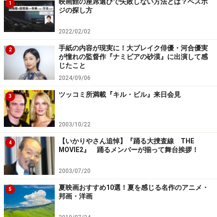
映画館の座席選びで失敗しない方法とは？ベスポ
1
犯されて出来た子供は死し、進歩派を装う恋人にも裏切
ジの探し方
られ人生に追い詰められたテスは、そして殺人を犯し、
2022/02/02
堕ちて行く…どんどん堕ちてゆくのです。あまりに悲し
手紙の内容が現実に！大ブレイク俳優・河合優実
い転落の人生。テスの愛情はいつも本物でしたが、テス
2
が憧れの監督作『ナミビアの砂漠』に出演して感
への愛はいったいどこにあったのでしょうか？
じたこと
2024/09/06
・1979年／フランス＝イギリス映画
ツッコミ所満載『キル・ビル』来日会見
3
・上映時間：172min
・監督：ロマン・ポランスキー
2003/10/22
【いかりやさん追悼】『踊る大捜査線 THE
4
MOVIE2』 踊るメンバーが揃って舞台挨拶！
カラダの相性が理屈を超えた男と女の物語
『ラストタンゴ・イン・パリ』
2003/07/20
夏映画おすすめ10選！夏を感じる名作のアニメ・
5
邦画・洋画