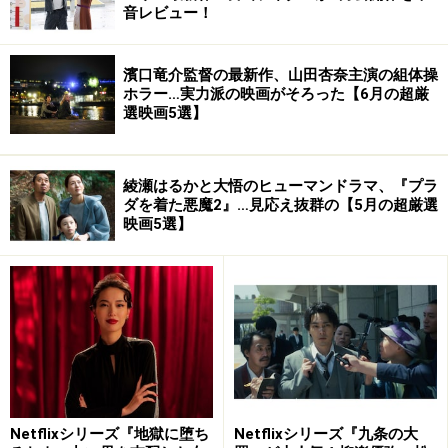
観る者を戦慄させます。
音レビュー！
ラスト、セックスの最中に拳銃の引き金を引くことで禁
濱口竜介監督の最新作、山田杏奈主演の組体操
断の愛に決着をつけます。他者（二人以外）への不都合
ホラー…実力派の映画がそろった【6月の超厳
選映画5選】
な想いが、地獄への愛の逃避行へと駆り立てた女の、そ
ら恐ろしい情念を描いた傑作です。
綾瀬はるかと大悟のヒューマンドラマ、『プラ
・1981年／フランス映画
ダを着た悪魔2』…見応え抜群の【5月の超厳選
映画5選】
・上映時間：106min
・監督：フランソワ・トリュフォー
Netflixシリーズ『地獄に堕ち
Netflixシリーズ『九条の大