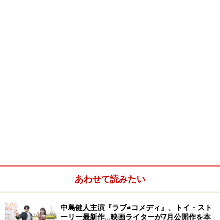
ヌーヴェルバーグの旗手と言われた、フランソワ・トリ
あわせて読みたい
ュフォー監督の晩年のこの官能のドラマは、文芸作とい
うよりは、女性の情念を前面に推し出したメロドラマタ
中島健人主演『ラブ≠コメディ』、トイ・スト
ッチの俗っぽさで、それが鬼気迫るリアリズムとなって
ーリー最新作…映画ライターが7月公開作を本