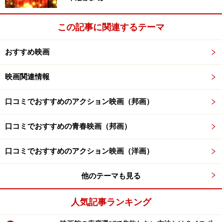
ィル家の放蕩息子アレックに子供をはらまされ、なんと
か実家に戻り出産しますが、赤ん坊はすぐに死んでしま
この記事に関連するテーマ
います。
おすすめ映画
やがてある酪農場で働くことにしたテスは、そこで、農
映画関連情報
業の勉強をしに来ている牧師の息子エンジェル（ピータ
ー・ファース）と知り合い、このまじめで進歩的な青年
口コミでおすすめのアクション映画（邦画）
に心を惹かれます。エンジェルはテスに正式に結婚を申
し込むのですが、暗い過去をもつテスは、この申し出を
口コミでおすすめの青春映画（邦画）
拒み続けます。
口コミでおすすめのアクション映画（洋画）
それでも、結婚に至りハネムーンを過ごすためにやって
他のテーマも見る
きた別荘で、テスはアレックとの一件を告白するのです
が、話を聞いたエンジェルは別人のように冷たくなりま
人気記事ランキング
す……。