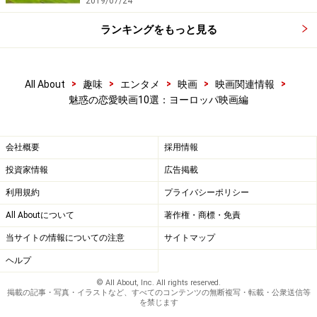
公開当時、本国イタリアではすぐに上映禁止となり、各国
2019/07/24
でも芸術かワイセツかでセンセーショナルを起こした『ラ
ストタンゴ・イン・パリ』
ランキングをもっと見る
『暗殺の森』
、
『ラストエンペラー』
などで知られる名
匠ベルナルド・ベルトルッチの問題作です。本作を「恋
>
>
>
>
>
All About
趣味
エンタメ
映画
映画関連情報
愛映画」のカテゴリーに入れるかどうかは悩むところで
魅惑の恋愛映画10選：ヨーロッパ映画編
すが、性の虜になった男女の姿をこれだけ真正面から捉
えた作品もなく、社会的繋がりをカラダ（セックスの相
会社概要
採用情報
性）が凌駕するフィジカルラヴストーリーとして取り上
投資家情報
広告掲載
げます。
利用規約
プライバシーポリシー
名も知らず、過去も一際明かさずセックス以外の関係を
All Aboutについて
著作権・商標・免責
持たぬ二人は、孤島のようなアパートの一室で会い、オ
当サイトの情報についての注意
サイトマップ
スとメスになって肉欲のみに身を焦がします。
ヘルプ
© All About, Inc. All rights reserved.
肉体だけで繋がった二人に「愛という感情」が介在しは
掲載の記事・写真・イラストなど、すべてのコンテンツの無断複写・転載・公衆送信等
を禁じます
じめることで、この関係性の終末は想像するに難くあり