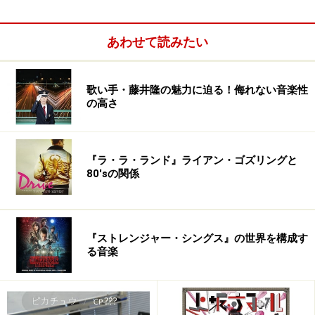
Secret Diary
あわせて読みたい
CD1(Secret Diary):
01. Fighting For Life
歌い手・藤井隆の魅力に迫る！侮れない音楽性
02. The Energy Storm featuring Minitel Rose
の高さ
03. When You Smile
04. Secret Diary
05. Desire
『ラ・ラ・ランド』ライアン・ゴズリングと
80'sの関係
06. Gate Number 5
07. Something Wrong Tonight
08. Burning By The Stars
09. She Never Came Back featuring Electric Youth
『ストレンジャー・シングス』の世界を構成す
る音楽
10. I Think About It
11. The Golden Messenger
12. Fantasy Park featuring Anoraak
13. I Need A Better Engine