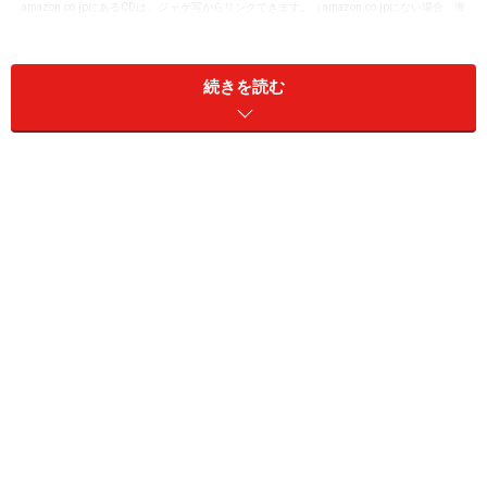
amazon.co.jpにあるCDは、ジャケ写からリンクできます。（amazon.co.jpにない場合、海
外のamazonや他の通販サイトへ）
続きを読む