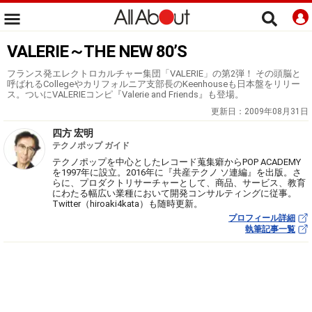
VALERIE～THE NEW 80’S
フランス発エレクトロカルチャー集団「VALERIE」の第2弾！ その頭脳と
呼ばれるCollegeやカリフォルニア支部長のKeenhouseも日本盤をリリー
ス。ついにVALERIEコンピ『Valerie and Friends』も登場。
更新日：
2009年08月31日
四方 宏明
テクノポップ ガイド
テクノポップを中心としたレコード蒐集癖からPOP ACADEMY
を1997年に設立。2016年に『共産テクノ ソ連編』を出版。さ
らに、プロダクトリサーチャーとして、商品、サービス、教育
にわたる幅広い業種において開発コンサルティングに従事。
Twitter（hiroaki4kata）も随時更新。
プロフィール詳細
執筆記事一覧