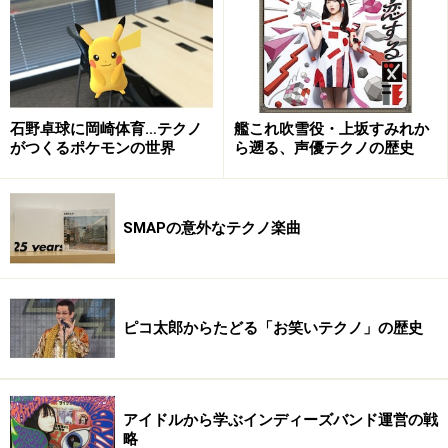
14. End Theme
Teenage Color（ジャケ）
石野卓球に岡崎体育…テクノ
艦これ吹雪役・上坂すみれか
CD2(Teenage Color EP):
がつくるポケモンの世界
ら遡る、声優テクノの歴史
01. Can You Kiss Me Again
02. Teenage Color
SMAPの意外なテクノ楽曲
03. My Secret Romance
04. The Drone
05. The Scarlett Empress
ピコ太郎からたどる「お笑いテクノ」の歴史
楽曲的には、80年代のアメリカ映画やTVドラマのサント
ラに触発されたようなエレクトロポップ。タイトル曲の
「Secret Diary」など重厚シンセ中心のインスト曲も多
アイドルから学ぶインディーズバンド運営の戦
く、「ナイトライダー」「マイアミ・ヴァイス」などが
略