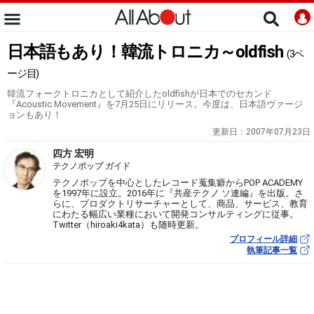
日本語もあり！韓流トロニカ～oldfish
(3ペ
ージ目)
韓流フォークトロニカとして紹介したoldfishが日本でのセカンド
『Acoustic Movement』を7月25日にリリース。今度は、日本語ヴァージ
ョンもあり！
更新日：
2007年07月23日
四方 宏明
テクノポップ ガイド
テクノポップを中心としたレコード蒐集癖からPOP ACADEMY
を1997年に設立。2016年に『共産テクノ ソ連編』を出版。さ
らに、プロダクトリサーチャーとして、商品、サービス、教育
にわたる幅広い業種において開発コンサルティングに従事。
Twitter（hiroaki4kata）も随時更新。
プロフィール詳細
執筆記事一覧