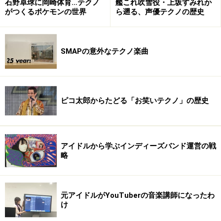
石野卓球に岡崎体育…テクノ
艦これ吹雪役・上坂すみれか
がつくるポケモンの世界
ら遡る、声優テクノの歴史
SMAPの意外なテクノ楽曲
ピコ太郎からたどる「お笑いテクノ」の歴史
アイドルから学ぶインディーズバンド運営の戦
略
元アイドルがYouTuberの音楽講師になったわ
け