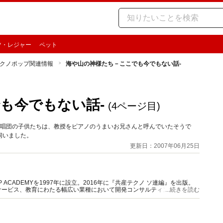
ツ・レジャー
ペット
クノポップ関連情報
海や山の神様たち－ここでも今でもない話-
も今でもない話-
(4ページ目)
 合唱団の子供たちは、教授をピアノのうまいお兄さんと呼んでいたそうで
伺いました。
更新日：2007年06月25日
ACADEMYを1997年に設立。2016年に『共産テクノ ソ連編』を出版。
サービス、教育にわたる幅広い業種において開発コンサルティングに従事。
...続きを読む