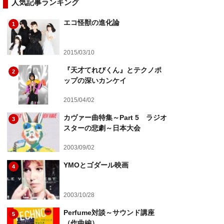
人気記事ランキング
エコ怪獣の進化論
1
2015/03/10
『天才てれびくん』とテクノポ
2
ップの深いカンケイ
2015/04/02
カヴァー曲特集～Part 5 ラジオ
3
スターの悲劇～日本大会
2003/09/02
YMOとゴダール映画
4
2003/10/28
Perfume対談～サウンド講座
5
（作曲編）