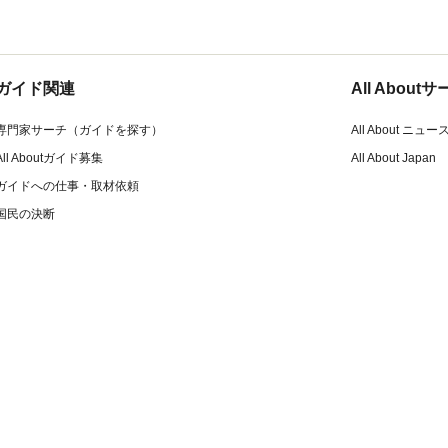
ガイド関連
All Abou
専門家サーチ（ガイドを探す）
All About ニュー
All Aboutガイド募集
All About Japan
ガイドへの仕事・取材依頼
国民の決断