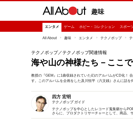
趣味
エンタメ
ゲーム
ホビー・コレクション
スポー
All About
趣味
エンタメ
テクノポップ
テ
テクノポップ
／テクノポップ関連情報
海や山の神様たち－ここで
教授の『GEM』に1曲収録されていた幻のアルバムがCD化！
す。このアルバムを企画をした及川恒平（六文銭）さんに話を
四方 宏明
テクノポップ ガイド
テクノポップを中心としたレコード蒐集癖からPOP 
さらに、プロダクトリサーチャーとして、商品、
Twitter（hiroaki4kata）も随時更新。