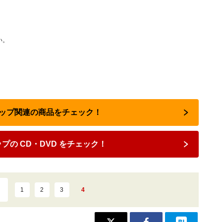
い。
ポップ関連の商品をチェック！
プの CD・DVD をチェック！
1
2
3
4