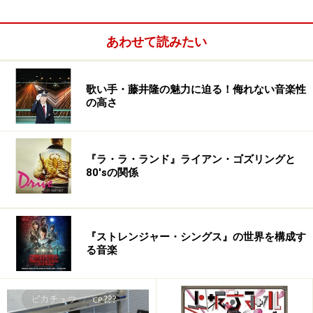
TOKTOKのNerkさんが友達の友達でライヴに遊びにきて
あわせて読みたい
くれたのがはじまりです。TOKTOKはレコードもほとん
ど持ってるくらい好きで、ライヴの前から来ているのを
知っていたので、いつも以上に緊張したのを覚えていま
歌い手・藤井隆の魅力に迫る！侮れない音楽性
の高さ
す。ライヴの後話しかけてきてくれたのですが、興奮し
てたし、たぶん「サンキュー」しか言ってません。数日
後、僕のホームページのメールアドレスに「デモテープ
『ラ・ラ・ランド』ライアン・ゴズリングと
送って」と連絡がありました。その後何度か会って、彼
80'sの関係
のスタジオでミックスダウンからマスタリングまで一緒
にやらしてもらいました。
『ストレンジャー・シングス』の世界を構成す
TOKTOKはテクノシーンにいながら、いろんな音楽をと
る音楽
りいれて、それでいて曲を聞くとTOKTOKってわかると
ころがかっこいいです。「Missy Queen's Gonna Die」も
ポップなのTOKTOKってわかるリズムがはいっています