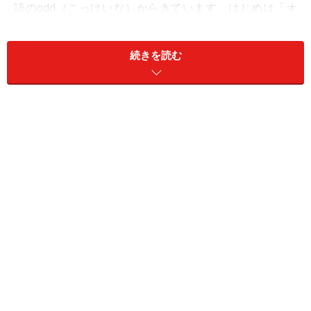
語のodd（こっけいな）からきています、はじめは「オ
ッド」と自分でも言ってたんだけど、まわりが「オーデ
ィーディー」とか「オーデーデー」って読むんで、正式
続きを読む
には「オーデーデー」と読む事にしました。
ガイド：
デビュー・シングル『KWAI RAKU EP』の発売、おめで
とうございます。TOKTOKのレーベル、V-Recordsから
リリースですが、TOKTOKのメンバーとはどのような関
わりで？ TOKTOKはかなり幅の広い活動をしており、
WIREなどにも参加していますが、Soffy Oとのコラボ曲
「Missy Queen's Gonna Die」は、エレクトロクラッシュ
のアンセム的名曲だと思っています。
ODD：
ありがとうございます。