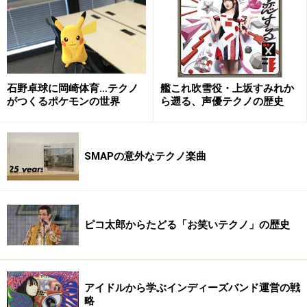
よね。去年の夏にTOKTOK主催の２４時間ライヴのイベ
ント「
KRAUTOK
」に出させてもらった時、酔っぱらった
Soffyが僕のライヴを気に入って乱入してきて歌いだし
た時は嬉しかったですが、同時にどうしていいかわかり
ませんでした（笑）。レコードのイラストはベルリン在
石野卓球に岡崎体育…テクノ
艦これ吹雪役・上坂すみれか
がつくるポケモンの世界
ら遡る、声優テクノの歴史
住の
Chuuu
さんに描いてもらいました。
※記事内容は執筆時点のものです。最新の内容をご確認くださ
い。
SMAPの意外なテクノ楽曲
次のページへ
1
/
3
ピコ太郎からたどる「お笑いテクノ」の歴史
アイドルから学ぶインディーズバンド運営の戦
略