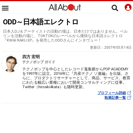
ODD～日本語エレクトロ
日本人DJ＆アーティストの活動の場は、日本だけではありません。ベル
リンを活動の場に、TOKTOKのレーベルから痛快な日本語エレクトロ
『KWAI RAKU EP』を発売したODDさんにインタヴュー！
更新日：
2007年05月14日
四方 宏明
テクノポップ ガイド
テクノポップを中心としたレコード蒐集癖からPOP ACADEMY
を1997年に設立。2016年に『共産テクノ ソ連編』を出版。さ
らに、プロダクトリサーチャーとして、商品、サービス、教育
にわたる幅広い業種において開発コンサルティングに従事。
Twitter（hiroaki4kata）も随時更新。
プロフィール詳細
執筆記事一覧