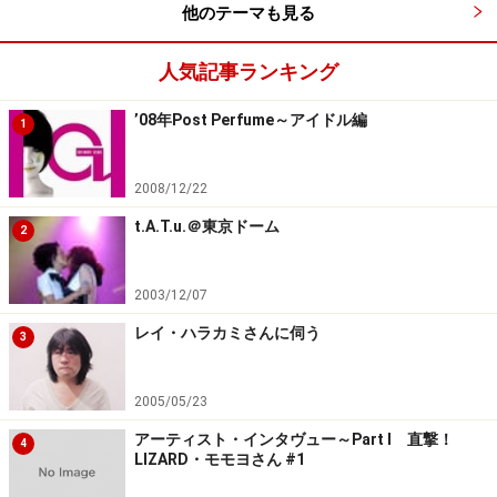
他のテーマも見る
人気記事ランキング
’08年Post Perfume～アイドル編
1
2008/12/22
t.A.T.u.＠東京ドーム
2
2003/12/07
レイ・ハラカミさんに伺う
3
2005/05/23
アーティスト・インタヴュー～Part I 直撃！
4
LIZARD・モモヨさん #1