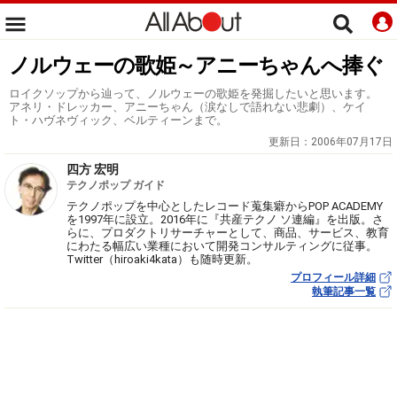
ノルウェーの歌姫～アニーちゃんへ捧ぐ
ロイクソップから辿って、ノルウェーの歌姫を発掘したいと思います。
アネリ・ドレッカー、アニーちゃん（涙なしで語れない悲劇）、ケイ
ト・ハヴネヴィック、ベルティーンまで。
更新日：
2006年07月17日
四方 宏明
テクノポップ ガイド
テクノポップを中心としたレコード蒐集癖からPOP ACADEMY
を1997年に設立。2016年に『共産テクノ ソ連編』を出版。さ
らに、プロダクトリサーチャーとして、商品、サービス、教育
にわたる幅広い業種において開発コンサルティングに従事。
Twitter（hiroaki4kata）も随時更新。
プロフィール詳細
執筆記事一覧