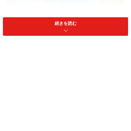
続きを読む
Tundra
そのお陰で日本でもそこそこ知名度はあると思うのです
が、彼女のソロ・アルバムを日本で購入するのは難儀で