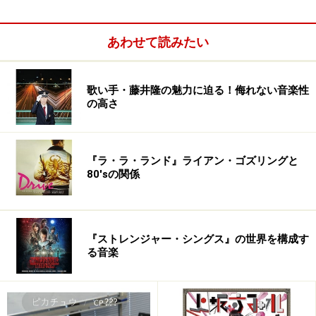
す。ノルウェー盤しか流通していないのが問題なのだと
思いますが、Amazon.co.jpやhmv.co.jpで『Tundra』
あわせて読みたい
（2000年）が4,900円～8,600円という非常識な価格で販
売されています。
歌い手・藤井隆の魅力に迫る！侮れない音楽性
の高さ
オーケストラとエレクトロニカをベースにアネリの圧倒
的な歌唱が堪能できます。やはり、このアルバムでのハ
イライトは、ロイクソップのトルビョム・ブルンドフラ
『ラ・ラ・ランド』ライアン・ゴズリングと
80'sの関係
ントがプロデュースとプログラミングでお手伝いした
「Sexy Love」です。もう一つ、Royksopp Remixという
のがあって、こちらは如何にもロイクソップ・サウンド
になっていますが、アルバム収録分もシンプルで素敵で
『ストレンジャー・シングス』の世界を構成す
る音楽
す。タイトル曲の「Tundra」は、ベル・カントの中近東
風サウンドも感じられるお家芸。アルバムのライナーに
収録のレコーディング風景には、ちゃんとトルビョムが
写っています。