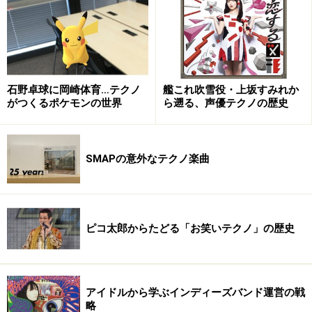
Frolic
最新アルバム『Frolic』（2005年）に至っては、現状で
石野卓球に岡崎体育…テクノ
艦これ吹雪役・上坂すみれか
がつくるポケモンの世界
ら遡る、声優テクノの歴史
は（2006年6月）売っていません。それでも諦めず、私
はスウェーデンの通販レコードショップ、
Hot Stuff
Mailorder
で2枚とも買いました。なかなかジャケのアネ
SMAPの意外なテクノ楽曲
リ姐さん、目が鋭い。こちらにも「You Don't Have To
Change」というロイクソップの二人がプロデュースで参
加しています。全体的にポップな仕上がりでこちらも楽
しめます。ぜひ、日本盤でのリリースをして欲しいです
ピコ太郎からたどる「お笑いテクノ」の歴史
ね。
◆
ANNELI DRECKER.COM
アイドルから学ぶインディーズバンド運営の戦
略