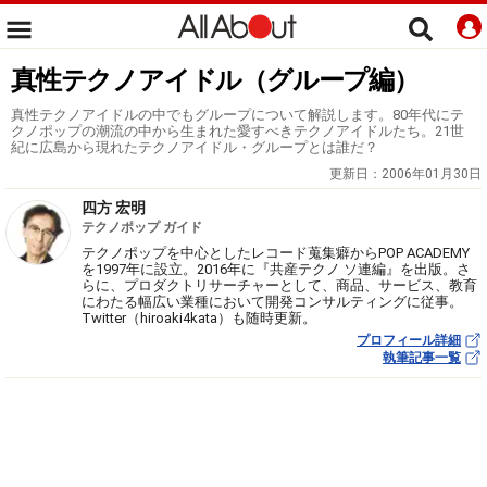
真性テクノアイドル（グループ編）
真性テクノアイドルの中でもグループについて解説します。80年代にテ
クノポップの潮流の中から生まれた愛すべきテクノアイドルたち。21世
紀に広島から現れたテクノアイドル・グループとは誰だ？
更新日：
2006年01月30日
四方 宏明
テクノポップ ガイド
テクノポップを中心としたレコード蒐集癖からPOP ACADEMY
を1997年に設立。2016年に『共産テクノ ソ連編』を出版。さ
らに、プロダクトリサーチャーとして、商品、サービス、教育
にわたる幅広い業種において開発コンサルティングに従事。
Twitter（hiroaki4kata）も随時更新。
プロフィール詳細
執筆記事一覧