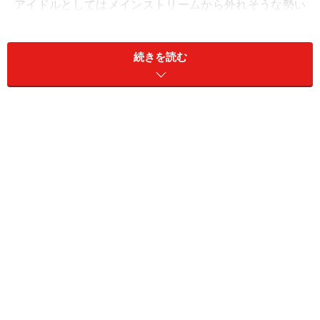
アイドルとしてはメインストリームから外れそうな勢い
さえあります。前半の講義はテクノアイドル・グループ
について。
続きを読む
アパッチ