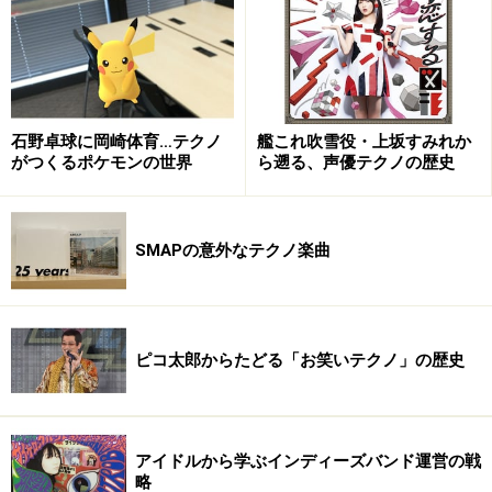
石野卓球に岡崎体育…テクノ
艦これ吹雪役・上坂すみれか
がつくるポケモンの世界
ら遡る、声優テクノの歴史
SMAPの意外なテクノ楽曲
ピコ太郎からたどる「お笑いテクノ」の歴史
amazon.co.jpにあるCDは、ジャケ写からリンクできます。（amazon.co.jpにない場合、海
外のamazonや他の通販サイトへ）
テクノマジック歌謡
アイドルから学ぶインディーズバンド運営の戦
略