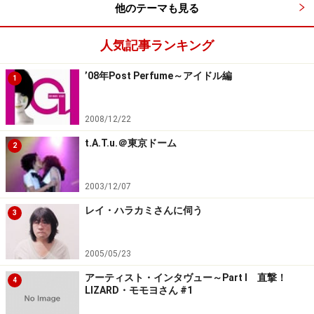
他のテーマも見る
飾った功績からもテクノアイドル認定します。
※記事内容は執筆時点のものです。最新の内容をご確認くださ
人気記事ランキング
い。
’08年Post Perfume～アイドル編
1
次のページへ
1
/
3
2008/12/22
t.A.T.u.＠東京ドーム
2
2003/12/07
レイ・ハラカミさんに伺う
3
2005/05/23
アーティスト・インタヴュー～Part I 直撃！
4
LIZARD・モモヨさん #1