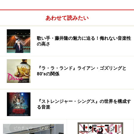
あわせて読みたい
歌い手・藤井隆の魅力に迫る！侮れない音楽性
の高さ
宇宙人ワナワナ
1976年に『恋のプロックサイン』で正式デビューしたア
『ラ・ラ・ランド』ライアン・ゴズリングと
80'sの関係
パッチ。「ソウルこれっきりですか」のヒットによりス
タジオ向けに作られた副産物ですが、アパッチという投
げやりな名前からキャンディーズ・フォロアーを狙って
いたのか疑問をもってしまいます。テクノアイドルと言
『ストレンジャー・シングス』の世界を構成す
る音楽
える曲は後にも先にも、シングル『宇宙人ワナワナ』
（1980年）だけですが、あまりにもインパクトが強いの
でテクノアイドル認定します。