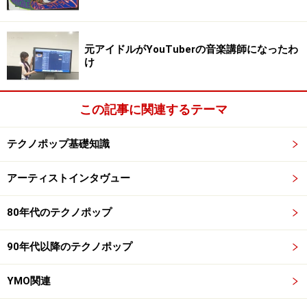
『宇宙人ワナワナ』は、背水の陣としか思えないジャケ
は脅かしではない矢野誠によるハードコアなテクノ歌謡
元アイドルがYouTuberの音楽講師になったわ
です。『テクノマジック歌謡』（2005年）にも収録。
け
フィーバー
この記事に関連するテーマ
テクノポップ基礎知識
テクノ歌謡コレクション～東芝編 デジタラブ
アーティストインタヴュー
フィーバーは、ずばりキャンディーズ・フォロアーです
が、プチ・セクシーな売り方（期待しすぎるとダメです
80年代のテクノポップ
よ）もされおり、
「セクシー・グループ70's＆80's」
で
も取り上げました。実際のところラスト・シングルとな
90年代以降のテクノポップ
った糸井重里・鈴木慶一・難波弘之による『デジタラ
ブ』（1980年）のみがテクノと言える作品ですが、『テ
YMO関連
クノ歌謡コレクション～東芝編 デジタラブ』の主役を