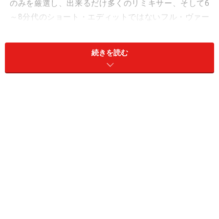
のみを厳選し、出来るだけ多くのリミキサー、そして6
～8分代のショート・エディットではないフル・ヴァー
ジョンが堪能できるように収録されています。そして、
「Not Gonna Get Us」のプロモ・ヴィデオのリミックス
続きを読む
版が追加。
01. All The Things She Said - dj Monk's After Skool Special
02. All The Things She Said - MARK!'s Buzzin Mix
03. All The Things She Said - Running and Spinning Remix by Guena
LG & RLS
04. All The Things She Said - Extension 119 Club Dub
05. Not Gonna Get Us - Larry Tee Electroclash Mix
06. Not Gonna Get Us - Richard Morel's Pink Noise Vocal Mix
07. Not Gonna Get Us - Thick Dick Vocal
08. Not Gonna Get Us - Dave Aude Velvet Dub (BIG DUB)
09. 30 Minutes - Ext.119 Club Vocal