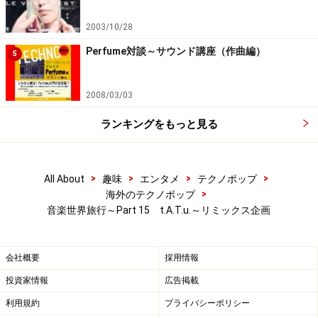
2003/10/28
Perfume対談～サウンド講座（作曲編）
5
2008/03/03
ランキングをもっと見る
>
>
>
>
All About
趣味
エンタメ
テクノポップ
>
海外のテクノポップ
音楽世界旅行～Part 15 t.A.T.u.～リミックス企画
会社概要
採用情報
投資家情報
広告掲載
利用規約
プライバシーポリシー