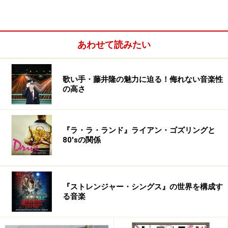
10. [Video] Not Gonna Get Us (Remix Edit)
◆
『t.A.T.u. Remixes』のライナーノーツ（ユニバーサル
あわせて読みたい
公式サイト内）
次は、タトゥー・リミックス早分かり表。
歌い手・藤井隆の魅力に迫る！侮れない音楽性
の高さ
※記事内容は執筆時点のものです。最新の内容をご確認くださ
い。
『ラ・ラ・ランド』ライアン・ゴズリングと
80'sの関係
次のページへ
1
/
3
『ストレンジャー・シングス』の世界を構成す
る音楽