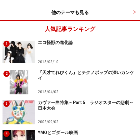
他のテーマも見る
人気記事ランキング
エコ怪獣の進化論
1
2015/03/10
『天才てれびくん』とテクノポップの深いカンケ
2
イ
2015/04/02
カヴァー曲特集～Part 5 ラジオスターの悲劇～
3
日本大会
2003/09/02
YMOとゴダール映画
4