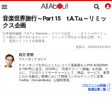
音楽世界旅行～Part 15 t.A.T.u.～リミッ
クス企画
日本独自編集『t.A.T.u. Remixes』リリース記念・・・タトゥーのリミッ
クス曲が一目で分かるタトゥー・リミックス早分かり表を公開。そし
て、妄想リミックス企画発表。
更新日：
2003年09月30日
四方 宏明
テクノポップ ガイド
テクノポップを中心としたレコード蒐集癖からPOP ACADEMY
を1997年に設立。2016年に『共産テクノ ソ連編』を出版。さ
らに、プロダクトリサーチャーとして、商品、サービス、教育
にわたる幅広い業種において開発コンサルティングに従事。
Twitter（hiroaki4kata）も随時更新。
プロフィール詳細
執筆記事一覧