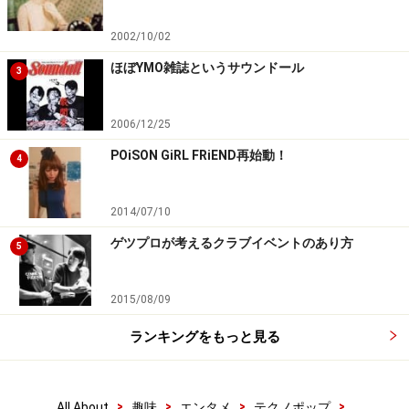
2002/10/02
ほぼYMO雑誌というサウンドール
3
2006/12/25
POiSON GiRL FRiEND再始動！
4
2014/07/10
ゲツプロが考えるクラブイベントのあり方
5
2015/08/09
ランキングをもっと見る
>
>
>
>
All About
趣味
エンタメ
テクノポップ