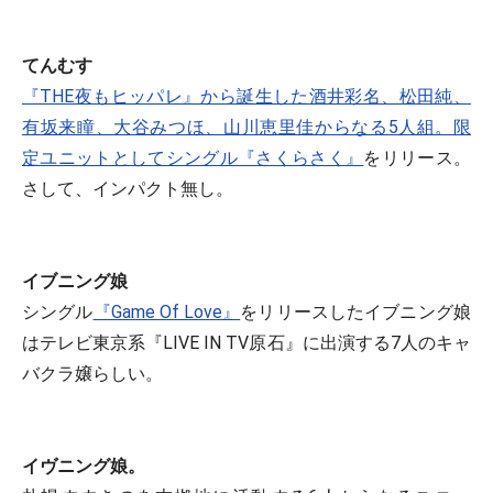
てんむす
『THE夜もヒッパレ』から誕生した酒井彩名、松田純、
有坂来瞳、大谷みつほ、山川恵里佳からなる5人組。限
定ユニットとしてシングル
『さくらさく』
をリリース。
さして、インパクト無し。
イブニング娘
シングル
『Game Of Love』
をリリースしたイブニング娘
はテレビ東京系『LIVE IN TV原石』に出演する7人のキャ
バクラ嬢らしい。
イヴニング娘。