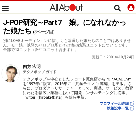
J-POP研究～Part 7 娘。になれなかっ
た娘たち
(3ページ目)
別にLOVEオーディションに惜しくも落選した娘たちのことではありませ
ん。モー娘。以降のハロプロ系とその他の娘系ユニットについてです。
全部で13ニット（派生ユニット含まず）。
更新日：
2001年10月24日
四方 宏明
テクノポップ ガイド
テクノポップを中心としたレコード蒐集癖からPOP ACADEMY
を1997年に設立。2016年に『共産テクノ ソ連編』を出版。さ
らに、プロダクトリサーチャーとして、商品、サービス、教育
にわたる幅広い業種において開発コンサルティングに従事。
Twitter（hiroaki4kata）も随時更新。
プロフィール詳細
執筆記事一覧