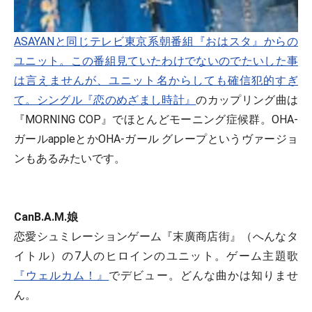
ASAYANと同じテレビ東京系朝番組『おはスタ』からの
ユニット。この番組見ていたわけでないのでたいした事
は言えませんが、ユニット名からしても確信犯的すぎ
て。シングル
『恋のめざまし時計』
のカップリング曲は
『MORNING COP』でほとんどモーニング症候群。OHA-
ガールappleとかOHA-ガール グレープというヴァージョ
ンもあるみたいです。
CanB.A.M.娘
恋愛シュミレーションゲーム『末廣商店街』（へんなタ
イトル）の7人のヒロインのユニット。ゲーム主題歌
『ウェルカム！』
でデビュー。どんな曲かは知りませ
ん。