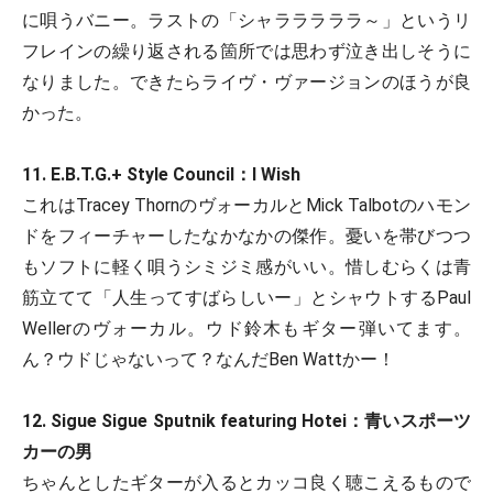
に唄うバニー。ラストの「シャラララララ～」というリ
フレインの繰り返される箇所では思わず泣き出しそうに
なりました。できたらライヴ・ヴァージョンのほうが良
かった。
11. E.B.T.G.+ Style Council：I Wish
これはTracey ThornのヴォーカルとMick Talbotのハモン
ドをフィーチャーしたなかなかの傑作。憂いを帯びつつ
もソフトに軽く唄うシミジミ感がいい。惜しむらくは青
筋立てて「人生ってすばらしいー」とシャウトするPaul
Wellerのヴォーカル。ウド鈴木もギター弾いてます。
ん？ウドじゃないって？なんだBen Wattかー！
12. Sigue Sigue Sputnik featuring Hotei：青いスポーツ
カーの男
ちゃんとしたギターが入るとカッコ良く聴こえるもので