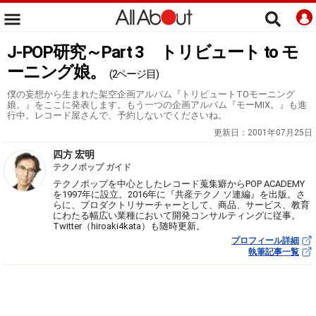
J-POP研究～Part 3 トリビュート to モ
ーニング娘。
(2ページ目)
僕の妄想から生まれた架空企画アルバム『トリビュートTOモーニング
娘。』をここに発表します。もう一つの企画アルバム『モーMIX。』も進
行中。レコード屋さんで、予約しないでくださいね。
更新日：
2001年07月25日
四方 宏明
テクノポップ ガイド
テクノポップを中心としたレコード蒐集癖からPOP ACADEMY
を1997年に設立。2016年に『共産テクノ ソ連編』を出版。さ
らに、プロダクトリサーチャーとして、商品、サービス、教育
にわたる幅広い業種において開発コンサルティングに従事。
Twitter（hiroaki4kata）も随時更新。
プロフィール詳細
執筆記事一覧