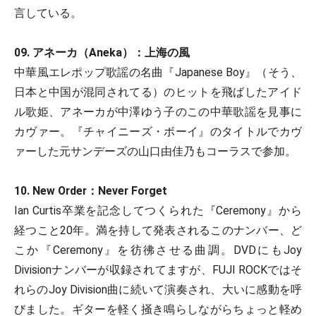
言している。
09. アネーカ（Aneka）：上海の風
中華風エレポップ歌謡の名曲『Japanese Boy』（そう、
日本と中国が混同されてる）のヒットを飛ばしたアイド
ル歌姫、アネーカが中澤ゆう子のこの中華歌謡を見事に
カヴァー。『チャイニーズ・ボーイ』のタイトルでカヴ
ァーした元サンデーズの山口由佳乃もコーラスで参加。
10. New Order：Never Forget
Ian Curtis卒業を記念してつくられた『Ceremony』から
経つこと20年。満を持して発表されるこのナンバー、ど
こか『Ceremony』を彷彿させる曲調。DVDにもJoy
Divisionナンバーが収録されてますが、FUJI ROCKではそ
れらのJoy Division曲に続いて演奏され、大いに感動を呼
びました。ギターを軽く掻き鳴らしながらちょっと軽め