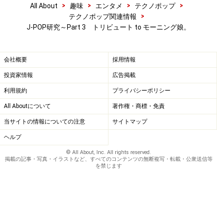
>
>
>
>
All About
趣味
エンタメ
テクノポップ
>
テクノポップ関連情報
J-POP研究～Part 3 トリビュート to モーニング娘。
会社概要
採用情報
投資家情報
広告掲載
利用規約
プライバシーポリシー
All Aboutについて
著作権・商標・免責
当サイトの情報についての注意
サイトマップ
ヘルプ
© All About, Inc. All rights reserved.
掲載の記事・写真・イラストなど、すべてのコンテンツの無断複写・転載・公衆送信等
を禁じます