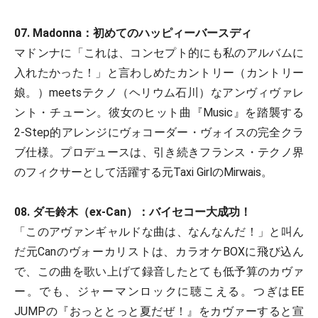
07. Madonna：初めてのハッピィーバースディ
マドンナに「これは、コンセプト的にも私のアルバムに
入れたかった！」と言わしめたカントリー（カントリー
娘。）meetsテクノ（ヘリウム石川）なアンヴィヴァレ
ント・チューン。彼女のヒット曲『Music』を踏襲する
2-Step的アレンジにヴォコーダー・ヴォイスの完全クラ
ブ仕様。プロデュースは、引き続きフランス・テクノ界
のフィクサーとして活躍する元Taxi GirlのMirwais。
08. ダモ鈴木（ex-Can）：バイセコー大成功！
「このアヴァンギャルドな曲は、なんなんだ！」と叫ん
だ元Canのヴォーカリストは、カラオケBOXに飛び込ん
で、この曲を歌い上げて録音したとても低予算のカヴァ
ー。でも、ジャーマンロックに聴こえる。つぎはEE
JUMPの『おっととっと夏だぜ！』をカヴァーすると宣