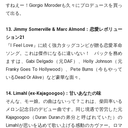
すねえー！Giorgio Moroderも久々にプロデュースを買っ
て出る。
13. Jimmy Somerville & Marc Almond：恋愛レボリュー
ション21
『I Feel Love』に続く強力タッグコンビが贈る恋愛革命
ソング。これは傑作になるに違いない！ バックを務め
ますは、Gabi Delgado（元DAF）、Holly Johnson（元
Franky Goes To Hollywood）、Pete Burns（今もやって
いるDead Or Alive）など豪華な面々。
14. Limahl (ex-Kajagoogoo)：甘いあなたの味
そんな、モー娘。の曲はないって？これは、柴田率いる
メロン記念日のデビュー曲です。同じ境遇で苦労した元
Kajagoogoo（Duran Duranの弟分と呼ばれていた）の
Limahlが思いを込めて歌い上げる感動のカヴァー。ロマ