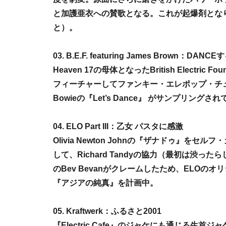
と加護亜衣への賛歌となる。これが起爆剤とな
と）。
03. B.E.F. featuring James Brown：DAN
Heaven 17の母体となったBritish Electric 
フィーチャーしてファンキー・エレポップ・チュー
Bowieの『Let’s Dance』 がサンプリングさ
04. ELO Part III：乙女 パスタに感激
Olivia Newton Johnの『ザナドゥ』をセ
して、Richard Tandyの協力（最初は渋
のBev Bevanがクレームしたため、ELOのオリジ
『アジアの純真』を計画中。
05. Kraftwerk：ふるさと2001
『Electric Cafe』のジャケにも通じる