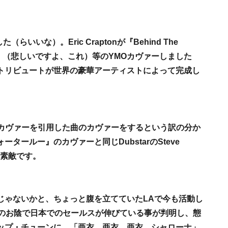
いいな）。Eric Craptonが『Behind The
キュン』（悲しいですよ、これ）等のYMOカヴァーしました
トリビュートが世界の豪華アーティストによって完成し
ーのカヴァーを引用した曲のカヴァーをするという訳の分か
タールー』のカヴァーと同じDubstarのSteve
り素敵です。
じゃないかと、ちょっと腹を立てていたLAで今も活動し
、このお陰で日本でのセールスが伸びている事が判明し、態
ップ・チューンに。「亜衣、亜衣、亜衣…シャローナ」