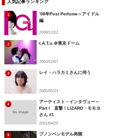
人気記事ランキング
’08年Post Perfume～アイドル
1
編
2008/12/22
t.A.T.u.＠東京ドーム
2
2003/12/07
レイ・ハラカミさんに伺う
3
2005/05/23
アーティスト・インタヴュー～
4
Part I 直撃！LIZARD・モモヨ
さん #1
2001/04/25
プノンペンモデル再開
5