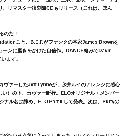
り、リマスター復刻盤CDもリリース（これは、ほん
CEするのだ！
Foundationこと、B.E.F.がファンクの本家James Brownを
ンに磨きをかけた自信作。DANCE絡みでDavid
れています。
ルフ・カヴァーしたJeff Lynneが、永井ルイのアレンジに感心
ったらしい）の下、カヴァー断行。ELOオリジナル・メンバー
ナル名は諦め、ELO Part IIIして発表。次は、Puffyの
生首ジャケがたいそう気に入ってしまったラルフ＆フローリアン