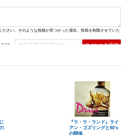
に
『ラ・ラ・ランド』ライ
の
アン・ゴズリングと80's
の関係