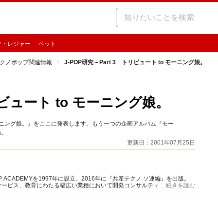
ツ・レジャー
ペット
クノポップ関連情報
J-POP研究～Part 3 トリビュート to モーニング娘。
トリビュート to モーニング娘。
ーニング娘。』をここに発表します。もう一つの企画アルバム『モー
ね。
更新日：2001年07月25日
ACADEMYを1997年に設立。2016年に『共産テクノ ソ連編』を出版。
サービス、教育にわたる幅広い業種において開発コンサルティングに従事。
...続きを読む