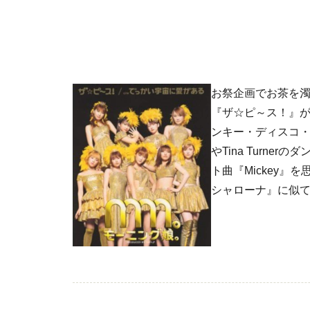
お祭企画でお茶を濁
『ザ☆ピ～ス！』
ンキー・ディスコ・チュ
やTina Turn
ト曲『Mickey』を
シャローナ』に似