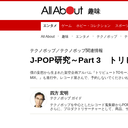
趣味
エンタメ
ゲーム
ホビー・コレクション
スポー
All About
趣味
エンタメ
テクノポップ
テ
テクノポップ
／テクノポップ関連情報
J-POP研究～Part 3 
僕の妄想から生まれた架空企画アルバム『トリビュートTOモ
MIX。』も進行中。レコード屋さんで、予約しないでください
四方 宏明
テクノポップ ガイド
テクノポップを中心としたレコード蒐集癖からPOP 
さらに、プロダクトリサーチャーとして、商品、
Twitter（hiroaki4kata）も随時更新。