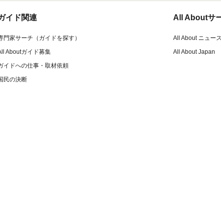
ガイド関連
All Abou
専門家サーチ（ガイドを探す）
All About ニュー
All Aboutガイド募集
All About Japan
ガイドへの仕事・取材依頼
国民の決断