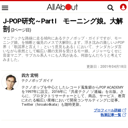
J-POP研究～Part I モーニング娘。大解
剖
(2ページ目)
マニアックな路線に走る傾向にあるテクノポップ・ガイドですが、モー
ニング娘。を独断と偏見のメスで大解剖します。浮き沈みの激しいJ-POP
界（「歌謡界と言え！」という意見もある）において、ナンダカンダ言
いながら依然として幅広い層の支持を受けるモー娘。メジャーなくせに
音楽マニア、サブカル系人々にも人気がある。何故なんだろうと考えて
みました。
更新日：
2001年04月18日
四方 宏明
テクノポップ ガイド
テクノポップを中心としたレコード蒐集癖からPOP ACADEMY
を1997年に設立。2016年に『共産テクノ ソ連編』を出版。さ
らに、プロダクトリサーチャーとして、商品、サービス、教育
にわたる幅広い業種において開発コンサルティングに従事。
Twitter（hiroaki4kata）も随時更新。
プロフィール詳細
執筆記事一覧