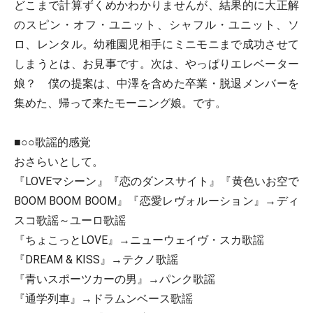
どこまで計算ずくめかわかりませんが、結果的に大正解
のスピン・オフ・ユニット、シャフル・ユニット、ソ
ロ、レンタル。幼稚園児相手にミニモニまで成功させて
しまうとは、お見事です。次は、やっぱりエレベーター
娘？ 僕の提案は、中澤を含めた卒業・脱退メンバーを
集めた、帰って来たモーニング娘。です。
■○○歌謡的感覚
おさらいとして。
『LOVEマシーン』『恋のダンスサイト』『黄色いお空で
BOOM BOOM BOOM』『恋愛レヴォルーション』→ディ
スコ歌謡～ユーロ歌謡
『ちょこっとLOVE』→ニューウェイヴ・スカ歌謡
『DREAM & KISS』→テクノ歌謡
『青いスポーツカーの男』→パンク歌謡
『通学列車』→ドラムンベース歌謡