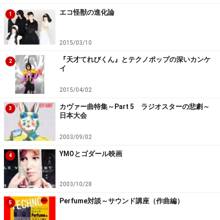
エコ怪獣の進化論
1
2015/03/10
『天才てれびくん』とテクノポップの深いカンケ
2
イ
2015/04/02
カヴァー曲特集～Part 5 ラジオスターの悲劇～
3
日本大会
2003/09/02
YMOとゴダール映画
4
2003/10/28
Perfume対談～サウンド講座（作曲編）
5