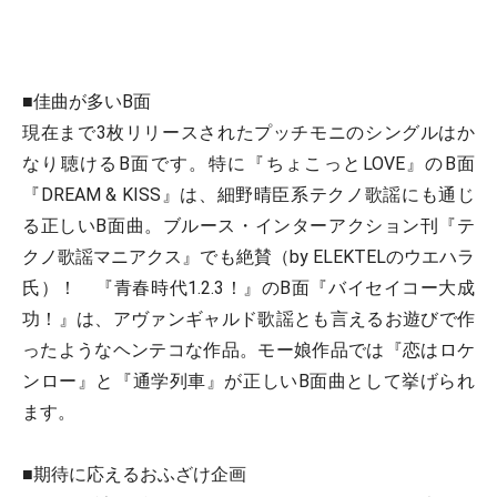
■佳曲が多いB面
現在まで3枚リリースされたプッチモニのシングルはか
なり聴けるB面です。特に『ちょこっとLOVE』のB面
『DREAM & KISS』は、細野晴臣系テクノ歌謡にも通じ
る正しいB面曲。ブルース・インターアクション刊『テ
クノ歌謡マニアクス』でも絶賛（by ELEKTELのウエハラ
氏）！ 『青春時代1.2.3！』のB面『バイセイコー大成
功！』は、アヴァンギャルド歌謡とも言えるお遊びで作
ったようなヘンテコな作品。モー娘作品では『恋はロケ
ンロー』と『通学列車』が正しいB面曲として挙げられ
ます。
■期待に応えるおふざけ企画