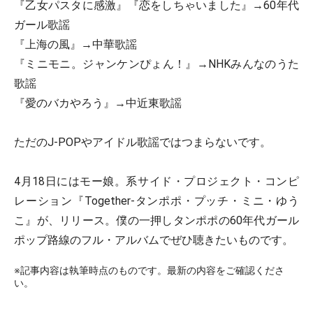
『乙女パスタに感激』『恋をしちゃいました』→60年代
ガール歌謡
『上海の風』→中華歌謡
『ミニモニ。ジャンケンぴょん！』→NHKみんなのうた
歌謡
『愛のバカやろう』→中近東歌謡
ただのJ-POPやアイドル歌謡ではつまらないです。
4月18日にはモー娘。系サイド・プロジェクト・コンピ
レーション『Together-タンポポ・プッチ・ミニ・ゆう
こ』が、リリース。僕の一押しタンポポの60年代ガール
ポップ路線のフル・アルバムでぜひ聴きたいものです。
※記事内容は執筆時点のものです。最新の内容をご確認くださ
い。