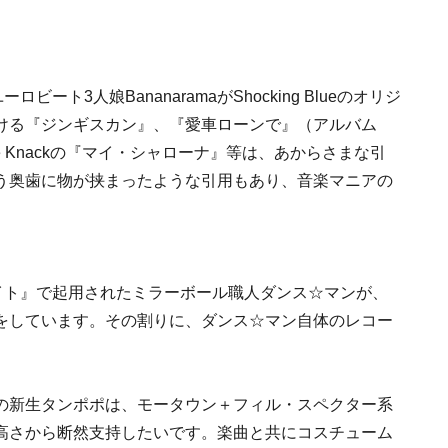
ト3人娘BananaramaがShocking Blueのオリジ
ける『ジンギスカン』、『愛車ローンで』（アルバム
he Knackの『マイ・シャローナ』等は、あからさまな引
う奥歯に物が挟まったような引用もあり、音楽マニアの
イト』で起用されたミラーボール職人ダンス☆マンが、
をしています。その割りに、ダンス☆マン自体のレコー
の新生タンポポは、モータウン＋フィル・スペクター系
高さから断然支持したいです。楽曲と共にコスチューム