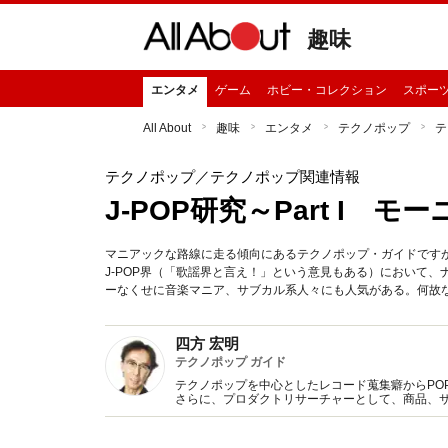
趣味
エンタメ
ゲーム
ホビー・コレクション
スポー
All About
趣味
エンタメ
テクノポップ
テ
テクノポップ
／テクノポップ関連情報
J-POP研究～Part I 
マニアックな路線に走る傾向にあるテクノポップ・ガイドです
J-POP界（「歌謡界と言え！」という意見もある）において
ーなくせに音楽マニア、サブカル系人々にも人気がある。何故
四方 宏明
テクノポップ ガイド
テクノポップを中心としたレコード蒐集癖からPOP 
さらに、プロダクトリサーチャーとして、商品、
Twitter（hiroaki4kata）も随時更新。