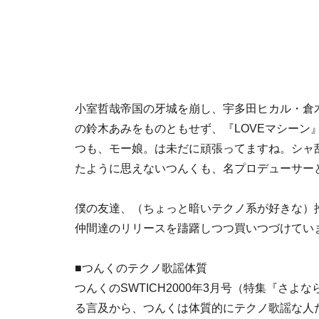
小室哲哉帝国の牙城を崩し、宇多田ヒカル・倉木
の鈴木あみをものともせず、『LOVEマシーン
つも、モー娘。は未だに頑張ってますね。シャ
たように思えないつんくも、名プロデューサー
僕の友達、（ちょっと暗いテクノ系が好きな）推
仲間達のリリースを躊躇しつつ買いつづけてい
■つんくのテクノ歌謡体質
つんくのSWTICH2000年3月号（特集『さ
る言及から、つんくは体質的にテクノ歌謡な人