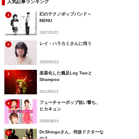
人気記事ランキング
幻のテクノポップバンド～
1
MENU
2007/01/22
レイ・ハラカミさんに伺う
2
2005/05/23
楽器化した義足Leg Twoと
3
Shampoo
2011/06/13
フューチャーポップ狙い撃ち、
4
ヒカキュン
2006/08/14
Dr.Shingoさん、何故ドクターな
5
の？