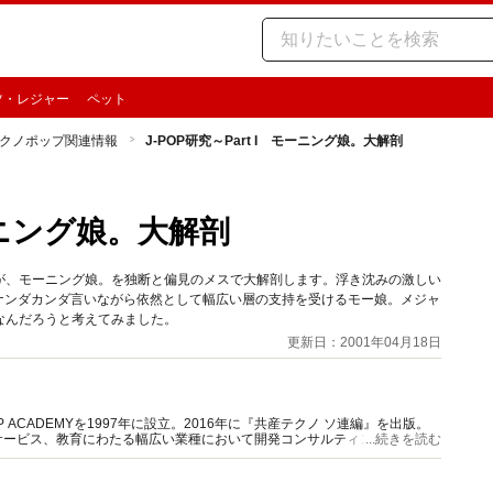
ツ・レジャー
ペット
クノポップ関連情報
J-POP研究～Part I モーニング娘。大解剖
モーニング娘。大解剖
が、モーニング娘。を独断と偏見のメスで大解剖します。浮き沈みの激しい
、ナンダカンダ言いながら依然として幅広い層の支持を受けるモー娘。メジャ
なんだろうと考えてみました。
更新日：2001年04月18日
ACADEMYを1997年に設立。2016年に『共産テクノ ソ連編』を出版。
サービス、教育にわたる幅広い業種において開発コンサルティングに従事。
...続きを読む