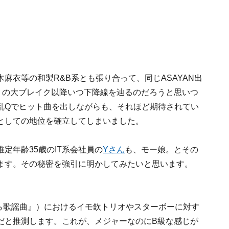
麻衣等の和製R&B系とも張り合って、同じASAYAN出
』の大ブレイク以降いつ下降線を辿るのだろうと思いつ
乱Qでヒット曲を出しながらも、それほど期待されてい
としての地位を確立してしまいました。
定年齢35歳のIT系会社員の
Yさん
も、モー娘。とその
ます。その秘密を強引に明かしてみたいと思います。
よなら歌謡曲』）におけるイモ欽トリオやスターボーに対す
だと推測します。これが、メジャーなのにB級な感じが