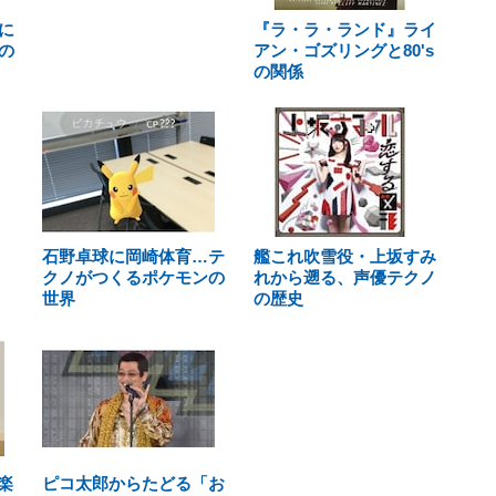
に
『ラ・ラ・ランド』ライ
の
アン・ゴズリングと80's
の関係
石野卓球に岡崎体育…テ
艦これ吹雪役・上坂すみ
クノがつくるポケモンの
れから遡る、声優テクノ
世界
の歴史
楽
ピコ太郎からたどる「お