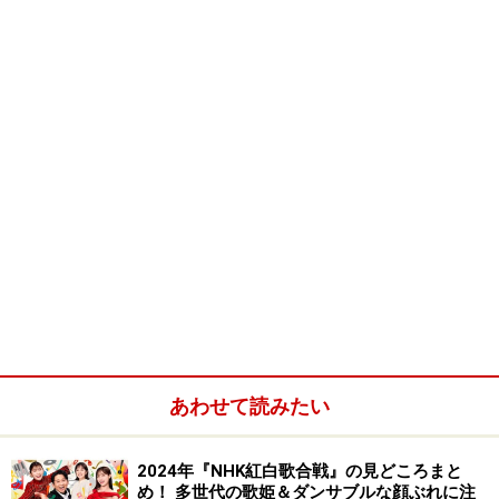
今でもピストルズといえばパンクの代名詞的存在で、パ
ンクの創始者のように思われている。しかしパンクと呼
べるような音楽はそれ以前からあった。とくにアメリカ
ではニューヨーク・ドールズやラモーンズといった、い
わゆるニューヨークパンクと呼ばれるシーンがあり、70
年代半ばにはかなり盛り上がっていた。ではなぜ世界的
なパンクムーブメントがイギリスから起こったのかとい
うと、それは80年代以降、ヒップホップのアーティスト
として活躍するようになるイギリス人、マルコム・マク
あわせて読みたい
ラーレンがいたからだ。マルコム・マクラーレンは、70
年代にはニューヨークパンクシーンの中にいて、ニュー
ヨーク・ドールズのマネージャーをしていたのだ。そし
2024年『NHK紅白歌合戦』の見どころまと
め！ 多世代の歌姫＆ダンサブルな顔ぶれに注