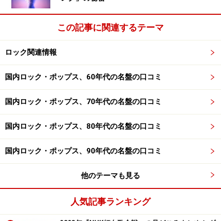
た。
この記事に関連するテーマ
あまりに過激なため、デビューシングルをリリースした
EMIからはその後すぐに契約を破棄されたし、その後も
ロック関連情報
いくつかのレーベルから契約を破棄されたといわれてい
国内ロック・ポップス、60年代の名盤の口コミ
る。さらには英国公安当局から危険分子として監視され
ていたというウワサもある。とにかく色々な意味で関心
国内ロック・ポップス、70年代の名盤の口コミ
を集めた存在だったのだ。
国内ロック・ポップス、80年代の名盤の口コミ
そして77年の秋、ちょうど今から30年前にリリースされ
たのが、アルバム『勝手にしやがれ!!』だ。デビューシン
国内ロック・ポップス、90年代の名盤の口コミ
グルの「アナーキー・イン・ザ・UK」を初め、イギリス
国歌をタイトルにした「ゴッド・セイヴ・ザ・クイー
他のテーマも見る
ン」、そして契約破棄したEMIを揶揄した「拝啓EMI殿」
人気記事ランキング
など、巨大なものに対して挑戦状を叩きつけるような内
容になっている。そして、ヴォーカルもギターもリズム