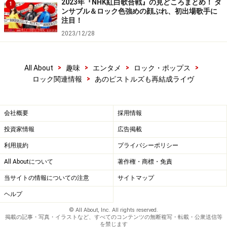
2023年『NHK紅白歌合戦』の見どころまとめ！ ダ
1
も、すべてが生々しく荒々しい。30年前のアルバムだ
ンサブル＆ロック色強めの顔ぶれ、初出場歌手に
注目！
が、今聴いても衝撃的だ。
2023/12/28
次のページ
では、ピストルズのその後、そして再結成に
>
>
>
>
All About
趣味
エンタメ
ロック・ポップス
>
ロック関連情報
あのピストルズも再結成ライヴ
ついて紹介。
※記事内容は執筆時点のものです。最新の内容をご確認くださ
い。
会社概要
採用情報
投資家情報
広告掲載
利用規約
プライバシーポリシー
次のページへ
1
/
2
All Aboutについて
著作権・商標・免責
当サイトの情報についての注意
サイトマップ
ヘルプ
© All About, Inc. All rights reserved.
掲載の記事・写真・イラストなど、すべてのコンテンツの無断複写・転載・公衆送信等
を禁じます