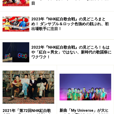
てドールズの解散後にイギリスに戻り、自ら経営してい
目
たブティックの関係者を集めてパンクバンドとして売り
出したのが、セックス・ピストルズだといわれている。
2023年『NHK紅白歌合戦』の見どころまと
め！ ダンサブル＆ロック色強めの顔ぶれ、初
出場歌手に注目！
2022年『NHK紅白歌合戦』の見どころ！もは
や「紅白＝男女」ではない、新時代の歌謡祭に
ワクワク！
過激で衝撃的だったピストルズのデビュー
新曲「My Universe」が大ヒ
2021年「第72回NHK紅白歌