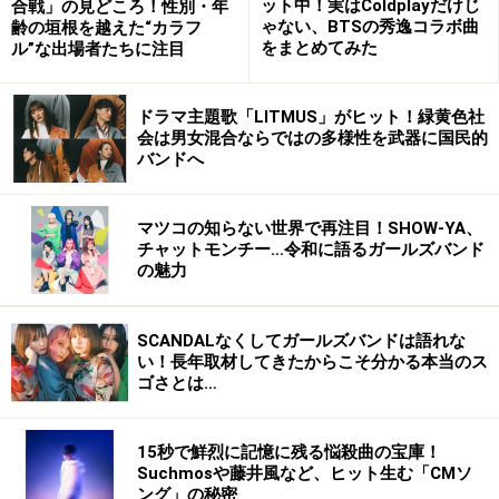
ット中！実はColdplayだけじ
合戦」の見どころ！性別・年
ゃない、BTSの秀逸コラボ曲
齢の垣根を越えた“カラフ
をまとめてみた
ル”な出場者たちに注目
ピストルズのデビューは本当に衝撃的だった。ニューヨ
ークパンクのシーンは音楽的な反抗から生まれたものと
されているが、ピストルズは社会や政治的な反抗を武器
ドラマ主題歌「LITMUS」がヒット！緑黄色社
会は男女混合ならではの多様性を武器に国民的
に、ロンドンのパンクシーンをリードしていった。
バンドへ
その存在はとにかく過激だった。政治や社会、ときには
マツコの知らない世界で再注目！SHOW-YA、
王室までを対象に攻撃した歌詞はその代表だが、それ以
チャットモンチー…令和に語るガールズバンド
外にもあらゆる面で反抗に満ちていた。短く、シンプル
の魅力
を極めた構成の楽曲は、当時流行っていたプログレッシ
ブロックなどの華美で冗長な音楽への反抗だろうし、ロ
SCANDALなくしてガールズバンドは語れな
い！長年取材してきたからこそ分かる本当のス
ックといえばロングヘアという風潮への反抗が、短く切
ゴさとは…
り詰めてツンと立たせたヘアスタイルだ。トレードマー
クの安全ピンも当時のファッションに対する反抗と言え
15秒で鮮烈に記憶に残る悩殺曲の宝庫！
るだろう。とにかく、世の中のあらゆるものに対する反
Suchmosや藤井風など、ヒット生む「CMソ
抗し、攻撃的な姿勢を持っていたのがピストルズだっ
ング」の秘密