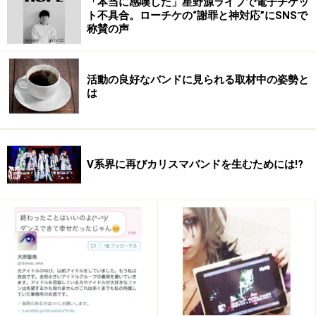
「本当に感嘆した」星野源ライブで電子チケッ
ト不具合。ローチケの“謝罪と神対応”にSNSで
称賛の声
活動の良好なバンドに見られる取材中の姿勢と
は
V系界に再びカリスマバンドを生むためには!?