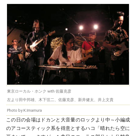
東京ローカル・ホンク with 佐藤克彦
左より田中邦雄、木下弦二、佐藤克彦、新井健太、井上文貴
Photo by K.Imamura
この日の会場はドカンと大音量のロックより中～小編成
のアコースティック系を得意とするハコ「晴れたら空に