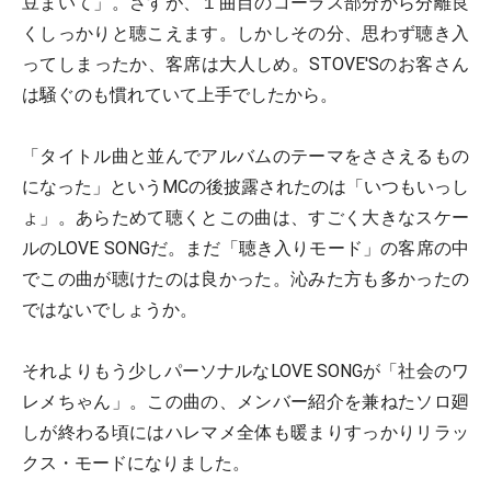
豆まいて」。さすが、１曲目のコーラス部分から分離良
くしっかりと聴こえます。しかしその分、思わず聴き入
ってしまったか、客席は大人しめ。STOVE'Sのお客さん
は騒ぐのも慣れていて上手でしたから。
「タイトル曲と並んでアルバムのテーマをささえるもの
になった」というMCの後披露されたのは「いつもいっし
ょ」。あらためて聴くとこの曲は、すごく大きなスケー
ルのLOVE SONGだ。まだ「聴き入りモード」の客席の中
でこの曲が聴けたのは良かった。沁みた方も多かったの
ではないでしょうか。
それよりもう少しパーソナルなLOVE SONGが「社会のワ
レメちゃん」。この曲の、メンバー紹介を兼ねたソロ廻
しが終わる頃にはハレマメ全体も暖まりすっかりリラッ
クス・モードになりました。