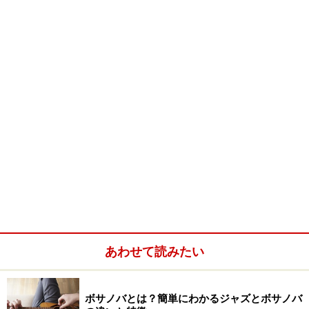
めない、うねらない」という言葉に出会った白川氏は、
講習会に参加。そこで感じた甲野氏の身体の使い方と、
発想法に強い可能性を感じたという。
その後、白川氏は甲野氏からのヒントを元に、演奏法を
工夫。従来のフルートの構え方では、どうしても胴体が
ねじれてしまい、肺が圧迫されたが、着物を着て着崩れ
しないように身体を保ち、従来法と逆に構えてみたとこ
ろ、息が楽になり、音が飛躍的に豊かになるなど、効果
を実感するようになった。
白川氏は、現在も練習時間の多くを和装や下駄で過ご
し、コンサート時にも和装を用いることもあるという。
あわせて読みたい
豊かな音へのあくなき探求の中で、古武術と音楽が、不
思議な邂逅を果たしたのだ。
ボサノバとは？簡単にわかるジャズとボサノバ