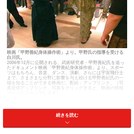
映画「甲野善紀身体操作術」より。甲野氏の指導を受ける
白川氏。
2006年12月に公開される、武術研究者・甲野善紀氏を追っ
たドキュメント映画「甲野善紀身体操作術」より。スポー
ツはもちろん、音楽、ダンス、演劇、さらには宇宙飛行士
まで、さまざまな分野に影響を与え続ける甲野善紀氏の一
端を知ることができる映画だ。配給：アップリンク。（写
真提供アップリンク。写真をクリックすると、映画の情報
ページにジャンプします）
白川氏はアレキサンダーテクニックなど、さまざまなフ
ルート奏法を試みてきたが、小柄な身体の白川氏にとっ
続きを読む
て、それらの技法が要求する姿勢・奏法は、身体への負
荷がきつかった。そんな時、甲野氏の「ねじらない、た