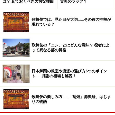
は？ 見ておくべき大切な理由
古典のラップ？
歌舞伎では、見た目が大切……その役の性根が
現れている？
歌舞伎の「ニン」とはどんな意味？ 役者によ
って異なる芸の骨格
日本舞踊の教室や流派の選び方6つのポイン
ト……月謝の相場も解説！
歌舞伎の楽しみ方……「菊畑」源義経、はじま
りの物語