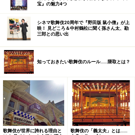
宝』の魅力4つ
シネマ歌舞伎20周年で『野田版 鼠小僧』が上
映！ 見どころ＆中村鶴松に聞く孫さん太、勘
三郎との思い出
知っておきたい歌舞伎のルール……隈取とは？
歌舞伎が世界に誇れる理由と
歌舞伎の「義太夫」とは……