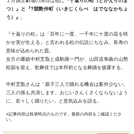
１月国立劇場の演目は他に
『十返りの松（とがえりのま
つ）』と『?競艶仲町（いきじくらべ はでななかちょ
う）』
。
『十返りの松』は「百年に一度、一千年に十度の花を咲
かせ実が生える」と言われる松の伝説にちなみ、長寿の
意味が込められた題。
女方の重鎮中村芝翫と成駒屋一門が、山田流筝曲の山勢
松韻を迎え、歌舞伎では本邦初となる舞踊を披露する。
中村芝翫さんは「親子三人で踊れる機会は案外少ない。
三人の孫も共演します。おじいさんくさくならないよう
に、若々しく踊りたい」と意気込みを語る。
※記事内容は執筆時点のものです。最新の内容をご確認くださ
い。