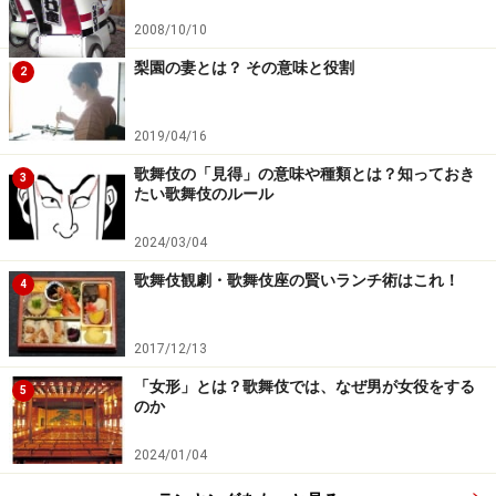
2008/10/10
梨園の妻とは？ その意味と役割
2
2019/04/16
歌舞伎の「見得」の意味や種類とは？知っておき
3
たい歌舞伎のルール
2024/03/04
歌舞伎観劇・歌舞伎座の賢いランチ術はこれ！
4
2017/12/13
「女形」とは？歌舞伎では、なぜ男が女役をする
5
のか
2024/01/04