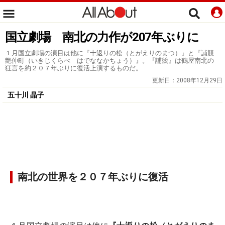
国立劇場 南北の力作が207年ぶりに
１月国立劇場の演目は他に『十返りの松（とがえりのまつ）』と『誧競
艶仲町（いきじくらべ はでななかちょう）』。『誧競』は鶴屋南北の
狂言を約２０７年ぶりに復活上演するものだ。
更新日：
2008年12月29日
五十川 晶子
南北の世界を２０７年ぶりに復活