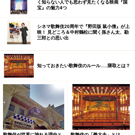
く知らない人でも思わず見たくなる映画『国
宝』の魅力4つ
シネマ歌舞伎20周年で『野田版 鼠小僧』が上
映！ 見どころ＆中村鶴松に聞く孫さん太、勘
三郎との思い出
知っておきたい歌舞伎のルール……隈取とは？
歌舞伎が世界に誇れる理由と
歌舞伎の「義太夫」とは……