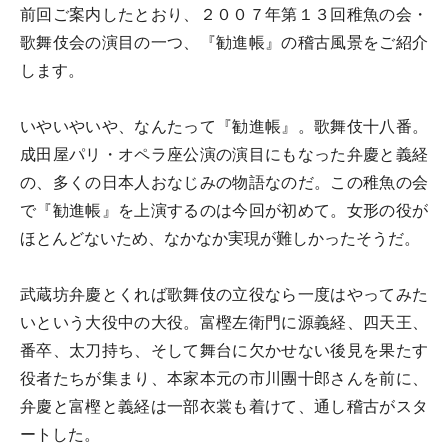
前回ご案内したとおり、２００７年第１３回稚魚の会・
歌舞伎会の演目の一つ、『勧進帳』の稽古風景をご紹介
します。
いやいやいや、なんたって『勧進帳』。歌舞伎十八番。
成田屋パリ・オペラ座公演の演目にもなった弁慶と義経
の、多くの日本人おなじみの物語なのだ。この稚魚の会
で『勧進帳』を上演するのは今回が初めて。女形の役が
ほとんどないため、なかなか実現が難しかったそうだ。
武蔵坊弁慶とくれば歌舞伎の立役なら一度はやってみた
いという大役中の大役。富樫左衛門に源義経、四天王、
番卒、太刀持ち、そして舞台に欠かせない後見を果たす
役者たちが集まり、本家本元の市川團十郎さんを前に、
弁慶と富樫と義経は一部衣裳も着けて、通し稽古がスタ
ートした。