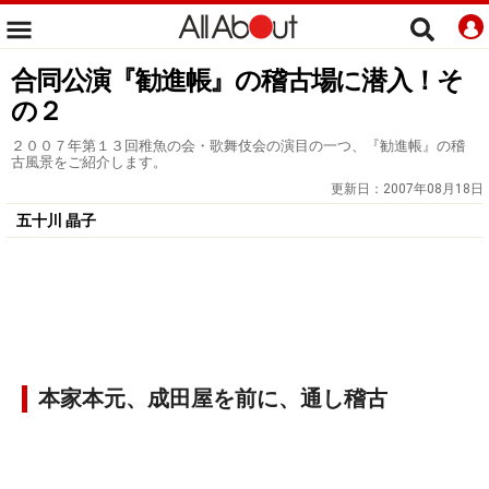
合同公演『勧進帳』の稽古場に潜入！そ
の２
２００７年第１３回稚魚の会・歌舞伎会の演目の一つ、『勧進帳』の稽
古風景をご紹介します。
更新日：
2007年08月18日
五十川 晶子
本家本元、成田屋を前に、通し稽古