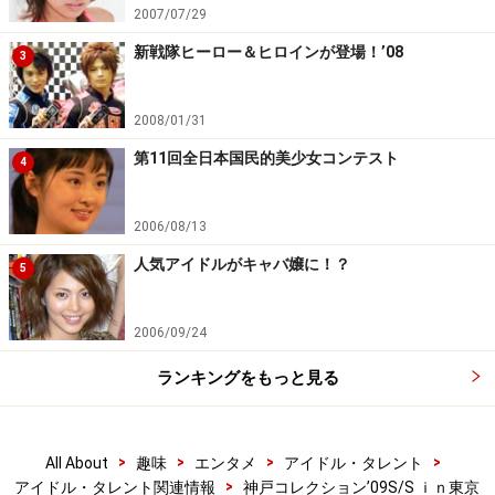
2007/07/29
新戦隊ヒーロー＆ヒロインが登場！’08
3
2008/01/31
第11回全日本国民的美少女コンテスト
4
2006/08/13
人気アイドルがキャバ嬢に！？
5
2006/09/24
ランキングをもっと見る
>
>
>
>
All About
趣味
エンタメ
アイドル・タレント
>
アイドル・タレント関連情報
神戸コレクション’09S/S ｉｎ東京