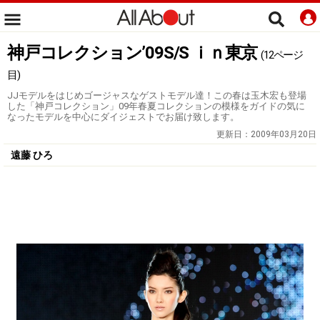
神戸コレクション’09S/S ｉｎ東京
(12ページ
目)
JJモデルをはじめゴージャスなゲストモデル達！この春は玉木宏も登場
した「神戸コレクション」09年春夏コレクションの模様をガイドの気に
なったモデルを中心にダイジェストでお届け致します。
更新日：
2009年03月20日
遠藤 ひろ