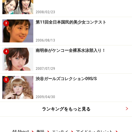
2008/02/23
第11回全日本国民的美少女コンテスト
3
2006/08/13
南明奈がケンコー全裸系水泳部入り！
4
2007/07/29
渋谷ガールズコレクション09S/S
5
2009/04/30
ランキングをもっと見る
>
>
>
>
All About
趣味
エンタメ
アイドル・タレント