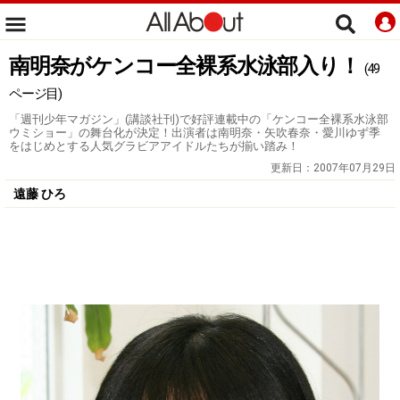
南明奈がケンコー全裸系水泳部入り！
(49
ページ目)
「週刊少年マガジン」(講談社刊)で好評連載中の「ケンコー全裸系水泳部
ウミショー」の舞台化が決定！出演者は南明奈・矢吹春奈・愛川ゆず季
をはじめとする人気グラビアアイドルたちが揃い踏み！
更新日：
2007年07月29日
遠藤 ひろ