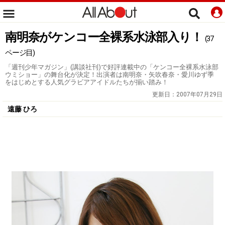
南明奈がケンコー全裸系水泳部入り！
(37
ページ目)
「週刊少年マガジン」(講談社刊)で好評連載中の「ケンコー全裸系水泳部
ウミショー」の舞台化が決定！出演者は南明奈・矢吹春奈・愛川ゆず季
をはじめとする人気グラビアアイドルたちが揃い踏み！
更新日：
2007年07月29日
遠藤 ひろ