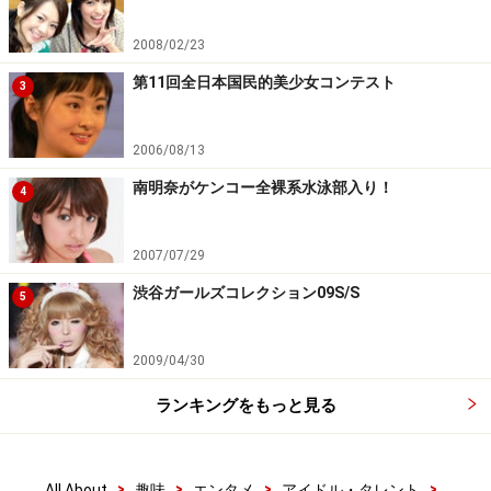
2008/02/23
第11回全日本国民的美少女コンテスト
3
2006/08/13
南明奈がケンコー全裸系水泳部入り！
4
2007/07/29
渋谷ガールズコレクション09S/S
5
2009/04/30
ランキングをもっと見る
>
>
>
>
All About
趣味
エンタメ
アイドル・タレント