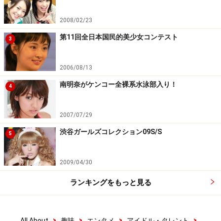
2008/02/23
第11回全日本国民的美少女コンテスト
3
2006/08/13
南明奈がケンコー全裸系水泳部入り！
4
2007/07/29
渋谷ガールズコレクション09S/S
5
2009/04/30
ランキングをもっと見る
>
>
>
>
All About
趣味
エンタメ
アイドル・タレント