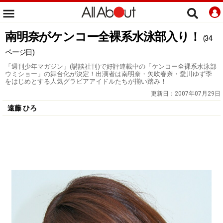
南明奈がケンコー全裸系水泳部入り！
(34
ページ目)
「週刊少年マガジン」(講談社刊)で好評連載中の「ケンコー全裸系水泳部
ウミショー」の舞台化が決定！出演者は南明奈・矢吹春奈・愛川ゆず季
をはじめとする人気グラビアアイドルたちが揃い踏み！
更新日：
2007年07月29日
遠藤 ひろ