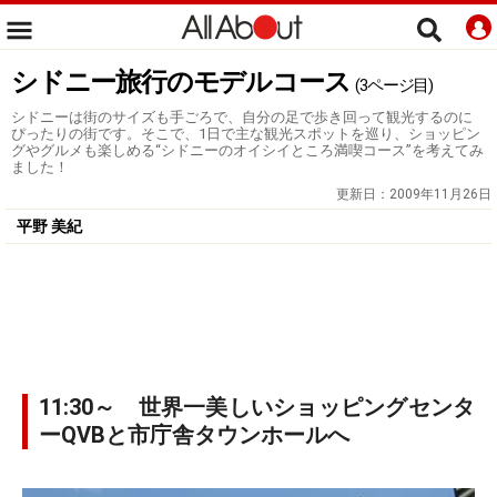
シドニー旅行のモデルコース
(3ページ目)
シドニーは街のサイズも手ごろで、自分の足で歩き回って観光するのに
ぴったりの街です。そこで、1日で主な観光スポットを巡り、ショッピン
グやグルメも楽しめる“シドニーのオイシイところ満喫コース”を考えてみ
ました！
更新日：
2009年11月26日
平野 美紀
11:30～ 世界一美しいショッピングセンタ
ーQVBと市庁舎タウンホールへ