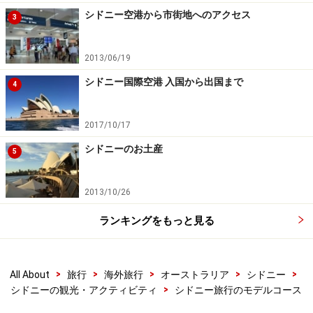
シドニー空港から市街地へのアクセス
3
2013/06/19
シドニー国際空港 入国から出国まで
4
2017/10/17
シドニーのお土産
5
2013/10/26
ランキングをもっと見る
>
>
>
>
>
All About
旅行
海外旅行
オーストラリア
シドニー
>
シドニーの観光・アクティビティ
シドニー旅行のモデルコース