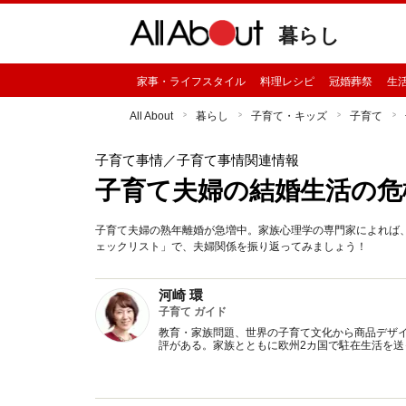
暮らし
家事・ライフスタイル
料理レシピ
冠婚葬祭
生
All About
暮らし
子育て・キッズ
子育て
子育て事情
／子育て事情関連情報
子育て夫婦の結婚生活の危
子育て夫婦の熟年離婚が急増中。家族心理学の専門家によれば
ェックリスト」で、夫婦関係を振り返ってみましょう！
河崎 環
子育て ガイド
教育・家族問題、世界の子育て文化から商品デザ
評がある。家族とともに欧州2カ国で駐在生活を送