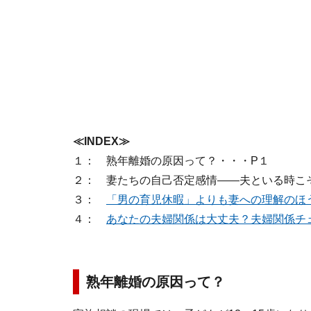
≪INDEX≫
１： 熟年離婚の原因って？・・・P１
２： 妻たちの自己否定感情――夫といる時こ
３：
「男の育児休暇」よりも妻への理解のほ
４：
あなたの夫婦関係は大丈夫？夫婦関係チ
熟年離婚の原因って？