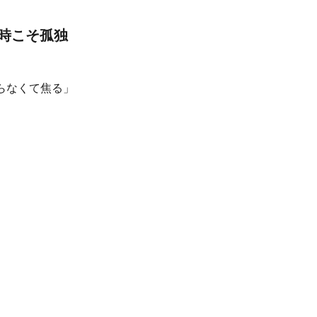
時こそ孤独
らなくて焦る」