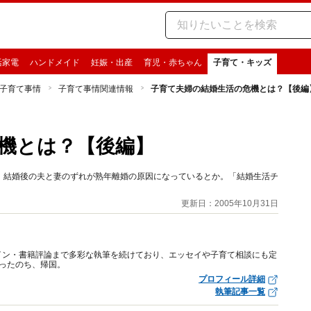
活家電
ハンドメイド
妊娠・出産
育児・赤ちゃん
子育て・キッズ
子育て事情
子育て事情関連情報
子育て夫婦の結婚生活の危機とは？【後編
機とは？【後編】
、結婚後の夫と妻のずれが熟年離婚の原因になっているとか。「結婚生活チ
更新日：2005年10月31日
イン・書籍評論まで多彩な執筆を続けており、エッセイや子育て相談にも定
ったのち、帰国。
プロフィール詳細
執筆記事一覧