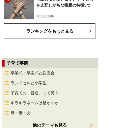
5
を支配しがちな毒親の特徴9つ
2023/12/06
ランキングをもっと見る
子育て事情
卒業式・卒園式と謝恩会
ランドセルと小学生
子育ての「普通」って何？
キラキラネームは是か非か
母・妻・女
他のテーマも見る