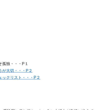
そ孤独・・・P１
うが大切・・・P２
ェックリスト・・・P２