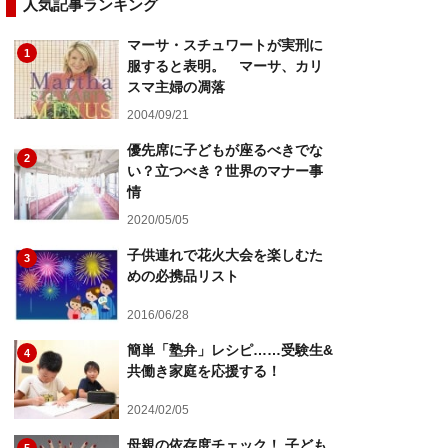
人気記事ランキング
マーサ・スチュワートが実刑に
1
服すると表明。 マーサ、カリ
スマ主婦の凋落
2004/09/21
優先席に子どもが座るべきでな
2
い？立つべき？世界のマナー事
情
2020/05/05
子供連れで花火大会を楽しむた
3
めの必携品リスト
2016/06/28
簡単「塾弁」レシピ……受験生&
4
共働き家庭を応援する！
2024/02/05
母親の依存度チェック！ 子ども