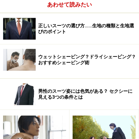
あわせて読みたい
メンズの下着専門店。約20坪の店内には、同社のオリジ
ナルブランドである「RASIA（ラシア）」をはじめ、国
正しいスーツの選び方……生地の種類と生地選
内外の１０以上のアンダーウエアブランドを販売してい
びのポイント
ます。ラシャス東京の人気ブランドをいくつか紹介しま
しょう。
ウェットシェービング？ドライシェービング？
■
OVER THE TWELVE
（日本）４,９３５円
おすすめシェービング術
ラシャス東京の数あるブランドの中でも、最も人気のあ
るブランドの一つ。お尻のバックの位置にポケットがつ
いたデザインとヴィヴィッドなカラーが人気。一番人気
男性のスーツ姿には色気がある？ セクシーに
のカラーはピンクです。
見える3つの条件とは