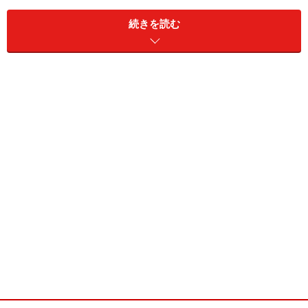
続きを読む
下着専門店「ラシャス東京」
ラシャス東京は、男性下着を製造・販売しているモイス
トが原宿の竹下口交差点の近くの裏原宿にオープンした