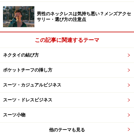
となりました。スワロフスキーのクリスタルを使用して
いるだけあってかなり高額の下着です。
男性のネックレスは気持ち悪い？メンズアクセ
サリー・選び方の注意点
QZ Bodywear
この記事に関連するテーマ
ネクタイの結び方
次のページ
では、引き続き、ラシャス東京で販売してい
ポケットチーフの挿し方
る下着ブランドを紹介します。
スーツ・カジュアルビジネス
【関連記事】
スーツ・ドレスビジネス
■最新記事
・
夏でも爽快なサラサラ肌をキープしよう！
スーツ小物
・
クインクラシコ おすすめインポート靴
・
仕立て職人のいる店 サローネ フィオーレ
他のテーマも見る