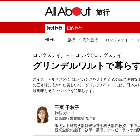
旅行
海外旅行
国内旅行
All About
旅行
海外旅行
ロングステイ
ヨ
ロングステイ
／ヨーロッパでロングステイ
グリンデルワルトで暮ら
スイス・アルプスの麓にはバカンスを楽しむための風光明媚な
の三名峰に抱かれた美しい村・グリンデルワルトには、日本人
醍醐味とそのノウハウを特集します。
千葉 千枝子
旅行 ガイド
総合旅行業務取扱管理者
淑徳大学経営学部観光経営学科学部長教授。中央大
観光全般の論評、執筆・講演、テレビ・ラジオ出
員。ファイナンシャルプランナー、総合旅行業務