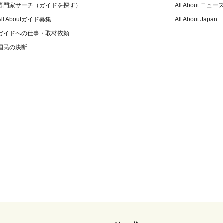
専門家サーチ（ガイドを探す）
All About ニュー
All Aboutガイド募集
All About Japan
ガイドへの仕事・取材依頼
国民の決断