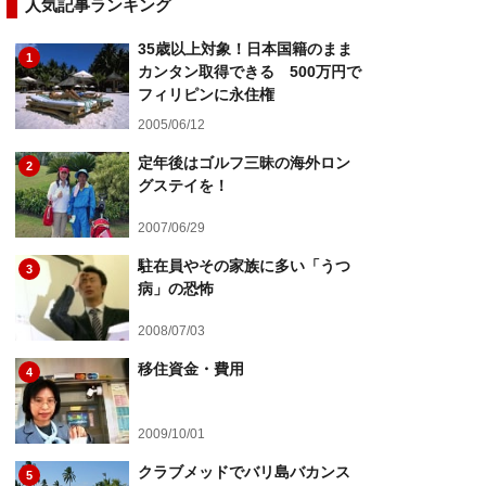
人気記事ランキング
35歳以上対象！日本国籍のまま
1
カンタン取得できる 500万円で
フィリピンに永住権
2005/06/12
定年後はゴルフ三昧の海外ロン
2
グステイを！
2007/06/29
駐在員やその家族に多い「うつ
3
病」の恐怖
2008/07/03
移住資金・費用
4
2009/10/01
クラブメッドでバリ島バカンス
5