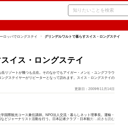
ーロッパでロングステイ
グリンデルワルトで暮らすスイス・ロングステイ
すスイス・ロングステイ
山岳リゾートが幾つも点在。そのなかでもアイガー・メンヒ・ユングフラウ
ロングステイヤーがリピーターとなって訪れます。スイス・ロングステイの
更新日：2009年11月14日
学国際観光コース兼任講師。NPO法人交流・暮らしネット理事長。運輸・
演などジャーナリスト活動を行う。日本記者クラブ・日本観光研究学会会
...続きを読む
取扱管理者ほか有資格。