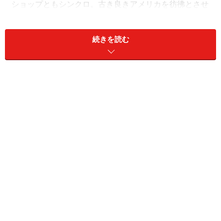
ショップともシンクロ。古き良きアメリカを彷彿とさせ
ます。
続きを読む
次のページ
では、HILFIGER DENIM（ヒルフィガー デニ
ム）の3つのラインを紹介します。
※記事内容は執筆時点のものです。最新の内容をご確認くださ
い。
次のページへ
1
/
2