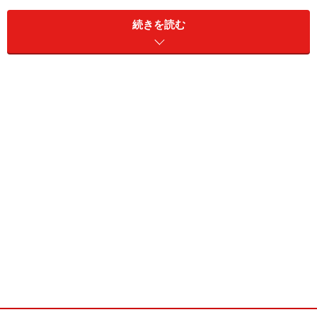
ら、女性の好む香りをほのかに身に纏うことで気遣いを
続きを読む
表してはいかがでしょうか。
最近、女性の間ではやさしく、そして高貴な香りの“バ
ラ”がブーム。バラの香りのコスメがたくさん出てきてい
ます。実際にアロマテラピーでも、ローズのオイルは女
性ホルモンの分泌に深い関わりがあり、気分を落ち着か
せて、肌にも作用するといわれているほどです。
そんなバラの香りのするコスメを使えば、一緒にいる女
性の気分を和らげ、リラックスさせることができるので
す。そうすればあなたの株も上がるかも!? もちろん男
性でもその香りの優雅さに心が落ち着くこと間違いなし
です。