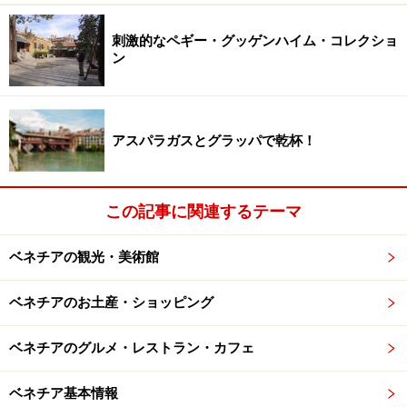
れも違う表情なのが魅力。世界にひとつだけ、好みの
「顔」に出会ったら、それこそ旅の記念になりそうです
刺激的なペギー・グッゲンハイム・コレクショ
よね。
ン
ベネチアの仮面 パピー・マシェ
アスパラガスとグラッパで乾杯！
この記事に関連するテーマ
仮面にもいろいろあるものです
30年以上の歴史がある仮面製作所。伝統的な仮面から現
ベネチアの観光・美術館
代的なデザインのものまで、店内には、色とりどりの仮
面が飾られています。
ベネチアのお土産・ショッピング
ベネチアのグルメ・レストラン・カフェ
店内に工房もあり、仮面の型が転がっていたり、「制作
の本場」を見学することができます。
ベネチア基本情報