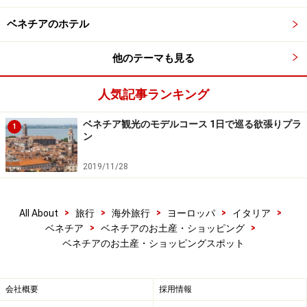
オーダーメイドも可能。簡単なものなら、制作日数2、3
ベネチアのホテル
日で完成してくれます。
他のテーマも見る
＜DATA＞
人気記事ランキング
■
Papier mache
(パピー・マシェ)
住所：Castello 5175, Venezia
ベネチア観光のモデルコース 1日で巡る欲張りプラ
1
開店時間：9:00-19:30
ン
定休日：なし
2019/11/28
TEL：++39 041 5229995
アクセス：Campo Santa Maria Formosa（サンタ・マリ
ア・フォルモーザ）広場から北東の小道へ入る
>
>
>
>
>
All About
旅行
海外旅行
ヨーロッパ
イタリア
>
>
ベネチア
ベネチアのお土産・ショッピング
※記事内容は執筆時点のものです。最新の内容をご確認くださ
ベネチアのお土産・ショッピングスポット
い。
※海外を訪れる際には最新情報の入手に努め、「
外務省 海外安全
ホームページ
」を確認するなど、安全確保に十分注意を払ってく
ださい。
会社概要
採用情報