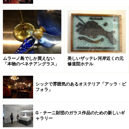
仮面の制作風景を傍らで見学できる工房も。写真はパピー・
マシェの店内
ベネチアと言えば、カーニバルが有名な街。カーニバル
では、バロック風の仮装がお決まりですが、その仮装に
欠かせないのが、「仮面」です。ベネチアには、15世紀
ムラーノ島でしか買えない
美しいザッテレ河岸近くの元
「本物のベネチアングラス」
修道院ホテル
頃にはすでに「仮面」を専門で作る「仮面職人」という
身分が存在していたというほど、伝統的な工芸なので
す。
シックで雰囲気のあるオステリア「アッラ・ビ
フォラ」
紙と石膏でベースを作り、各種の装飾を施して作る仮面
は、すべて手作業によるもの。シンプルな物から、ベル
G・チーニ財団のガラス作品のための新しいギ
ベットやレースなどの布地を張った豪華な物、カラフル
ャラリー
に装飾した物まで、さまざまなタイプがありますが、ど