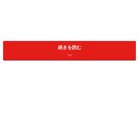
続きを読む
また、リアルト橋からアカデミア橋までは、地元ベネチ
ア人に人気の洋服や雑貨が買えるショップが並んでいま
す。オシャレでこだわりのあるカバンや靴やアクセサリ
ーのショップもちょっとのぞいてみましょう。
「ベネチア……」というより、イタリアを代表すると言っ