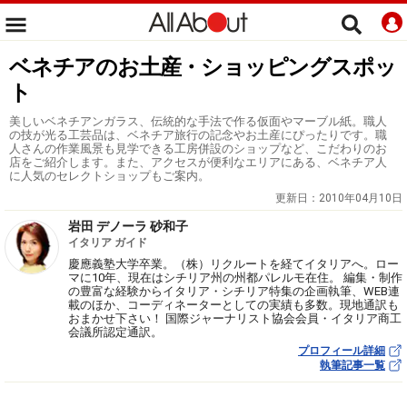
ベネチアのお土産・ショッピングスポッ
ト
美しいベネチアンガラス、伝統的な手法で作る仮面やマーブル紙。職人
の技が光る工芸品は、ベネチア旅行の記念やお土産にぴったりです。職
人さんの作業風景も見学できる工房併設のショップなど、こだわりのお
店をご紹介します。また、アクセスが便利なエリアにある、ベネチア人
に人気のセレクトショップもご案内。
更新日：
2010年04月10日
岩田 デノーラ 砂和子
イタリア ガイド
慶應義塾大学卒業。（株）リクルートを経てイタリアへ。ロー
マに10年、現在はシチリア州の州都パレルモ在住。 編集・制作
の豊富な経験からイタリア・シチリア特集の企画執筆、WEB連
載のほか、コーディネーターとしての実績も多数。現地通訳も
おまかせ下さい！ 国際ジャーナリスト協会会員・イタリア商工
会議所認定通訳。
プロフィール詳細
執筆記事一覧