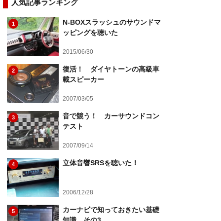
人気記事ランキング
N-BOXスラッシュのサウンドマ
1
ッピングを聴いた
2015/06/30
復活！ ダイヤトーンの高級車
2
載スピーカー
2007/03/05
音で競う！ カーサウンドコン
3
テスト
2007/09/14
立体音響SRSを聴いた！
4
2006/12/28
カーナビで知っておきたい基礎
5
知識 その3