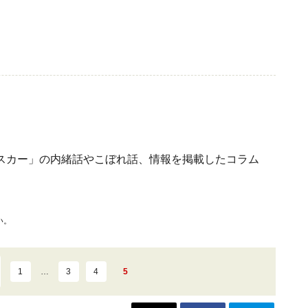
スカー」の内緒話やこぼれ話、情報を掲載したコラム
い。
1
…
3
4
5