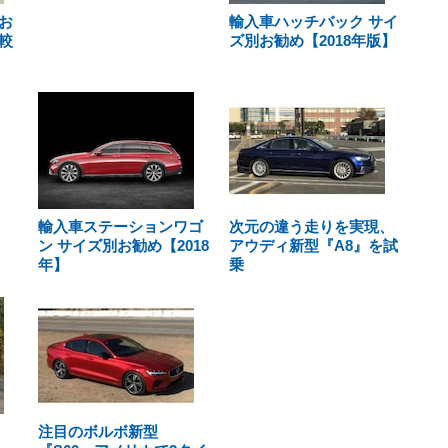
お
輸入車ハッチバック サイ
較
ズ別お勧め【2018年版】
輸入車ステーションワゴ
次元の違う走りを実現、
ン サイズ別お勧め【2018
アウディ新型『A8』を試
年】
乗
注目のボルボ新型