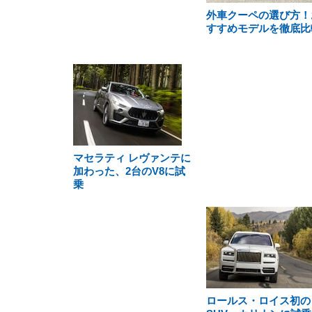
外車クーペの選び方！
すすめモデルを徹底比
マセラティ レヴァンテに
加わった、2台のV8に試
乗
ロールス・ロイス初の