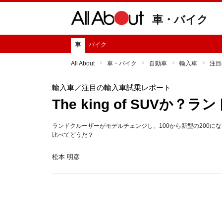
車・バイク
車
バイク
All About
車・バイク
自動車
輸入車
注目
輸入車
／注目の輸入車試乗レポート
The king of SUVか？
ランドクルーザーがモデルチェンジし、100から新型の200
比べてどうだ？
松本 明彦