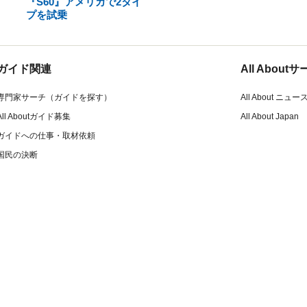
『S60』アメリカで2タイ
プを試乗
ガイド関連
All Abou
専門家サーチ（ガイドを探す）
All About ニュー
All Aboutガイド募集
All About Japan
ガイドへの仕事・取材依頼
国民の決断