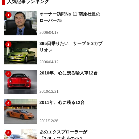
人気記事ランキング
オーナー訪問No.11 南原社長の
1
ローバー75
2006/04/17
365日乗りたい サーブ 9-3カブ
2
リオレ
2006/04/12
2010年、心に残る輸入車12台
3
2010/12/21
2011年、心に残る12台
4
2011/12/28
あのエクスプローラーが
5
「2.0L」で走るのか？