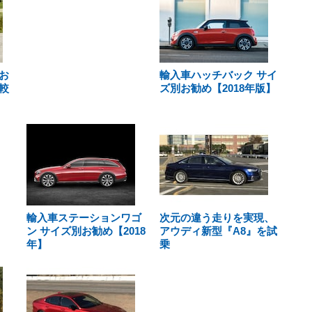
お
輸入車ハッチバック サイ
較
ズ別お勧め【2018年版】
輸入車ステーションワゴ
次元の違う走りを実現、
ン サイズ別お勧め【2018
アウディ新型『A8』を試
年】
乗