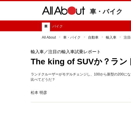
車・バイク
車
バイク
All About
車・バイク
自動車
輸入車
注目
輸入車
／注目の輸入車試乗レポート
The king of SUVか？
ランドクルーザーがモデルチェンジし、100から新型の200
比べてどうだ？
松本 明彦