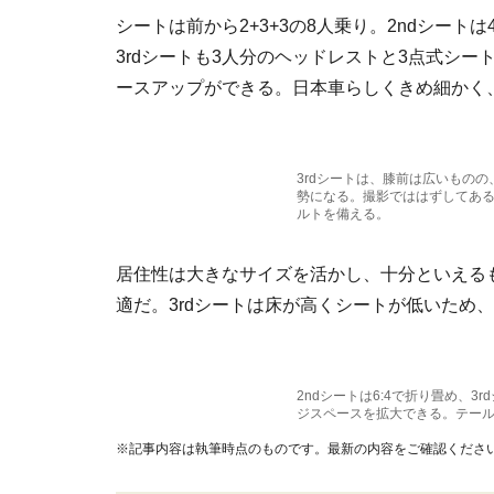
シートは前から2+3+3の8人乗り。2ndシートは
3rdシートも3人分のヘッドレストと3点式シー
ースアップができる。日本車らしくきめ細かく
3rdシートは、膝前は広いもの
勢になる。撮影でははずしてある
ルトを備える。
居住性は大きなサイズを活かし、十分といえるも
適だ。3rdシートは床が高くシートが低いため
2ndシートは6:4で折り畳め、
ジスペースを拡大できる。テール
※記事内容は執筆時点のものです。最新の内容をご確認くださ