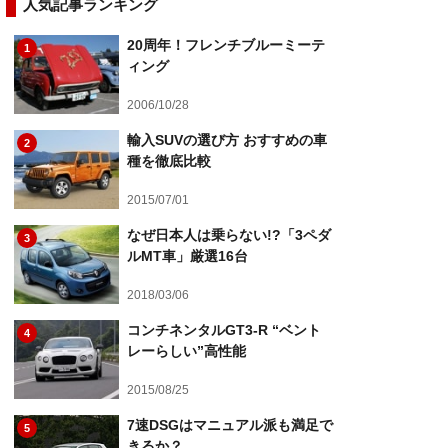
人気記事ランキング
20周年！フレンチブルーミーテ
1
ィング
2006/10/28
輸入SUVの選び方 おすすめの車
2
種を徹底比較
2015/07/01
なぜ日本人は乗らない!?「3ペダ
3
ルMT車」厳選16台
2018/03/06
コンチネンタルGT3-R “ベント
4
レーらしい”高性能
2015/08/25
7速DSGはマニュアル派も満足で
5
きるか？