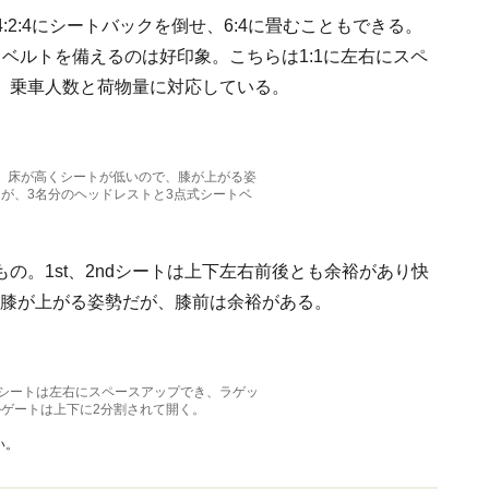
4:2:4にシートバックを倒せ、6:4に畳むこともできる。
トベルトを備えるのは好印象。こちらは1:1に左右にスペ
、乗車人数と荷物量に対応している。
の、床が高くシートが低いので、膝が上がる姿
が、3名分のヘッドレストと3点式シートベ
の。1st、2ndシートは上下左右前後とも余裕があり快
、膝が上がる姿勢だが、膝前は余裕がある。
3rdシートは左右にスペースアップでき、ラゲッ
ゲートは上下に2分割されて開く。
い。