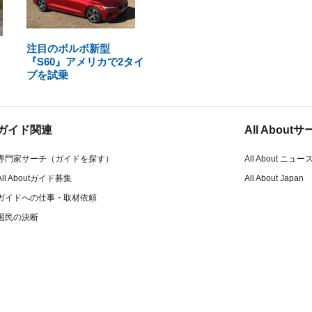
注目のボルボ新型
『S60』アメリカで2タイ
プを試乗
ガイド関連
All Abou
専門家サーチ（ガイドを探す）
All About ニュー
All Aboutガイド募集
All About Japan
ガイドへの仕事・取材依頼
国民の決断