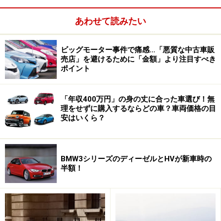
2Lハコ型ミニバンより排気量は大きいもののサイズは小
あわせて読みたい
さく、ストリームより小さいのに2.2Lと排気量が大きい
（つまり自動車税が高い）、さらには「元がオペル」と
ビッグモーター事件で痛感…「悪質な中古車販
いうマイナー感も手伝ってか、販売は思ったように伸び
売店」を避けるために「金額」より注目すべき
ませんでした。また、そもそもがGM・スバル提携のたま
ポイント
ものであったこともあり、両社が提携を解消する1年ほ
ど前の2004年12月をもって生産中止となりました。
「年収400万円」の身の丈に合った車選び！無
理をせずに購入するならどの車？車両価格の目
安はいくら？
しかし、これが中古車でおいしい状態を作り出す要因で
した。原稿執筆時点での最安値は17万円。2002年式で修
復歴なし、9.5万km。50万円もあれば選び放題で、走行5
BMW3シリーズのディーゼルとHVが新車時の
万km以内＆修復歴なしで絞っても13台見つかります。
半額！
同じ50万円以下＆走行5万km以内＆修復歴なしで、トヨ
タヴォクシー（旧型）は一台も見つかりません。ホンダ
ストリーム（旧型）は38台ですが、トラヴィックのほう