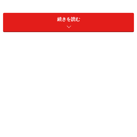
足回りをスバル独自のチューニングを施したというも
の。これにより、日常でよく使われる低速域でのレスポ
続きを読む
ンスが高まり、とはいえ高速巡航の良さはそのままに、
というこのクラスとしては非常に守備範囲の広い“名
車”が誕生したのです。
2トラクションコントロールは全車に標準で、Lパッケージ
にはサイドエアバッグが標準装備されています。細かいこ
とですが、2列目だけでなく3列目シート用にもエアコン吹
き出し口が備わっています
デビューは2001年8月。自動車評論家や雑誌などの評判
は上々でしたが、当時の主流はトヨタヴォクシー＆ノア
などの2Lハコ型ミニバン。また、コンパクトミニバンで
はホンダストリームが人気を独り占めしていました。