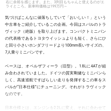
右に余裕を感じます。また、3列目もちゃんと使えるのがエ
ライところ。新車時価格は199万円～
気づけばこんなに値落ちしていて「おいしい！」という
中古車をご紹介しているこの企画。今回はスバルのトラ
ヴィック（絶版）を取り上げます。コンパクトミニバン
の代表格であるトヨタウイッシュよりも短く、さらにひ
と回り小さいホンダフリードより100mm長いサイズの、
7人乗りミニバンです。
ベースは、オペルザフィーラ（旧型）。1.8Lに4ATが組
み合わされていました。ドイツの質実剛健なミニバンら
しく、高速巡航ですばらしい走りを発揮するこの車をス
バルが“日本仕様”にチューニング。それがトラヴィック
なのです。
日本仕様とは、エンジンを2.2Lに変え、それに合わせて