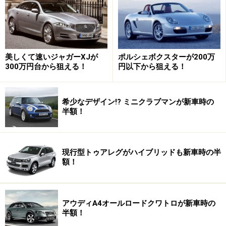
が排気量に余裕があるのは言うまでもありません。高速
道路のETC割引の今なら、高速道路でその良さを十分体
感できるでしょう。今こそ、トラヴィックを見直す時期
なのではないでしょうか。
美しくて速いジャガーXJが
ポルシェボクスターが200万
300万円台から狙える！
円以下から狙える！
トラヴィックの魅力を
次ページ
でさらに見ていきましょ
う。
希少なデザイン!? ミニクラブマンが新車時の
半額！
※記事内容は執筆時点のものです。最新の内容をご確認くださ
い。
現行型トゥアレグがハイブリッドも新車時の半
次のページへ
額！
1
/
2
アウディA4オールロードクワトロが新車時の
半額！