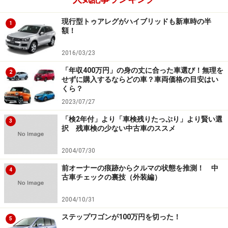
現行型トゥアレグがハイブリッドも新車時の半
1
額！
2016/03/23
「年収400万円」の身の丈に合った車選び！無理を
2
せずに購入するならどの車？車両価格の目安はい
くら？
2023/07/27
「検2年付」より「車検残りたっぷり」より賢い選
3
択 残車検の少ない中古車のススメ
2004/07/30
前オーナーの痕跡からクルマの状態を推測！ 中
4
古車チェックの裏技（外装編）
2004/10/31
ステップワゴンが100万円を切った！
5