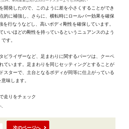
たZ34。車両重量は先代Z33ロードスターよりも50kg軽い
を開発したので、このように差を小さくすることができ
点的に補強し、さらに、横転時にロールバー効果を確保
強を行なうなどし、高いボディ剛性を確保しています。
ていいほどの剛性を持っているというニュアンスのよう
です。
タビライザーなど、足まわりに関するパーツは、クーペ
れています。足まわりを同じセッティングとすることが
ドスターで、土台となるボディが同等に仕上がっている
を意味します。
で走りをチェック
い。
次のページへ