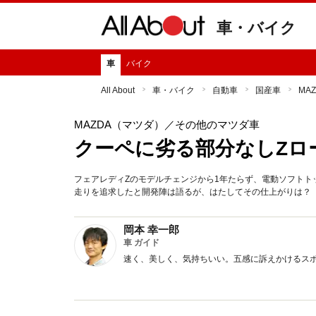
車・バイク
車
バイク
All About
車・バイク
自動車
国産車
MA
MAZDA（マツダ）
／その他のマツダ車
クーペに劣る部分なしZロ
フェアレディZのモデルチェンジから1年たらず、電動ソフト
走りを追求したと開発陣は語るが、はたしてその仕上がりは？
岡本 幸一郎
車 ガイド
速く、美しく、気持ちいい。五感に訴えかけるス