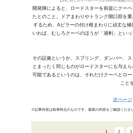
Z33に対しホイールベースが100mm短縮され
開発陣によると、ロードスターを前提にクーペ
たとのこと。ドアまわりやトランク開口部を重
するため、Aピラーの付け根まわりに頑丈な補
いわば、むしろクーペのほうが「過剰」といっ
その証拠というか、スプリング、ダンパー、ス
とまったく同じものがロードスターにも与えら
可能であるというのは、それだけクーペとロー
こと
次ページ
※記事内容は執筆時点のものです。最新の内容をご確認くださ
1
2
3