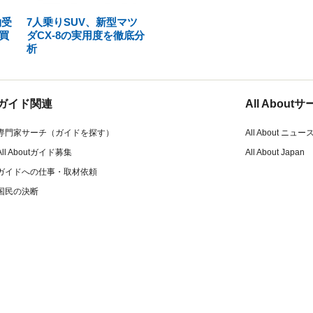
約受
7人乗りSUV、新型マツ
買
ダCX-8の実用度を徹底分
析
ガイド関連
All Abou
専門家サーチ（ガイドを探す）
All About ニュー
All Aboutガイド募集
All About Japan
ガイドへの仕事・取材依頼
国民の決断