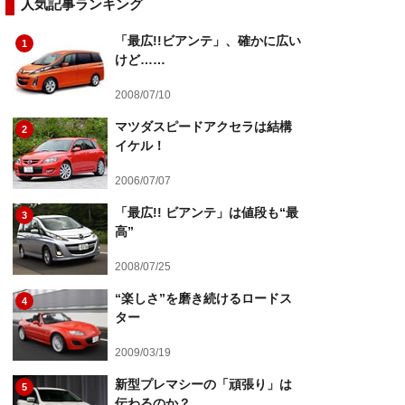
人気記事ランキング
「最広!!ビアンテ」、確かに広い
1
けど……
2008/07/10
マツダスピードアクセラは結構
2
イケル！
2006/07/07
「最広!! ビアンテ」は値段も“最
3
高”
2008/07/25
“楽しさ”を磨き続けるロードス
4
ター
2009/03/19
新型プレマシーの「頑張り」は
5
伝わるのか？