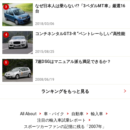
なぜ日本人は乗らない!?「3ペダルMT車」厳選16
3
台
2018/03/06
コンチネンタルGT3-R “ベントレーらしい”高性能
4
2015/08/25
7速DSGはマニュアル派も満足できるか？
5
2008/06/19
ランキングをもっと見る
>
>
>
>
All About
車・バイク
自動車
輸入車
>
注目の輸入車試乗レポート
スポーツカーファンの記憶に残る「2007年」