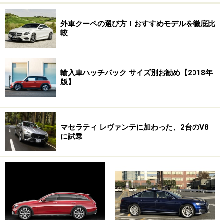
外車クーペの選び方！おすすめモデルを徹底比
較
輸入車ハッチバック サイズ別お勧め【2018年
版】
マセラティ レヴァンテに加わった、2台のV8
に試乗