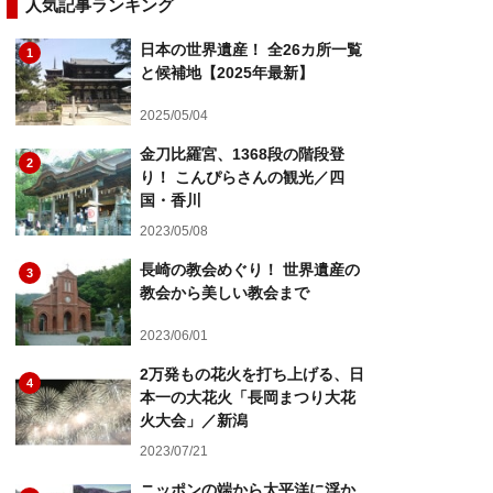
人気記事ランキング
日本の世界遺産！ 全26カ所一覧
1
と候補地【2025年最新】
2025/05/04
金刀比羅宮、1368段の階段登
2
り！ こんぴらさんの観光／四
国・香川
2023/05/08
長崎の教会めぐり！ 世界遺産の
3
教会から美しい教会まで
2023/06/01
2万発もの花火を打ち上げる、日
4
本一の大花火「長岡まつり大花
火大会」／新潟
2023/07/21
ニッポンの端から太平洋に浮か