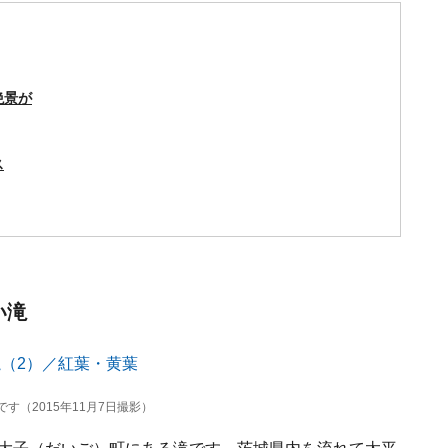
絶景が
ス
い滝
（2015年11月7日撮影）