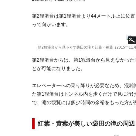
第2観瀑台は第1観瀑台より44メートル上に位
って向かいます。
第2観瀑台から見下ろす袋田の滝と紅葉・黄葉（2015年11
第2観瀑台からは、第1観瀑台から見えなかった
とが可能になりました。
エレベーターへの乗り降りが必要なため、混雑
た第1観瀑台はトンネル内を歩くだけで見に行
で、滝の観覧には多少時間の余裕をもった方が
紅葉・黄葉が美しい袋田の滝の周辺