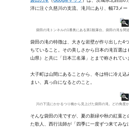
袋田の滝
（
Googleマップ
）は、茨城県北西部の
洋に注ぐ久慈川の支流、滝川にあり、幅73メー
袋田の滝トンネルの1番奥にある第1観瀑台。袋田の滝を間近
袋田の滝の特徴は、大きな岩壁が作り出した4
ちていること。その美しさから日本の滝百選は
山県）と共に「日本三名瀑」とまで称されてい
大子町は山間にあることから、冬は特に冷え込
まい、真っ白になるとのこと。
川の下流にかかるつり橋から見上げた袋田の滝。どの角度から
そんな袋田の滝ですが、夏の新緑や秋の紅葉と
た歌人、西行法師が「四季に一度ずつ来てみな