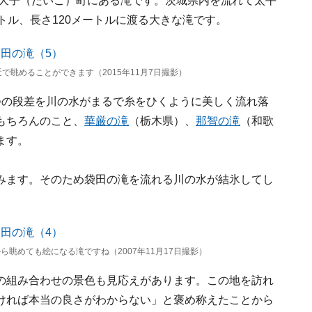
大子（だいご）町にある滝です。茨城県内を流れて太平
トル、長さ120メートルに渡る大きな滝です。
で眺めることができます（2015年11月7日撮影）
つの段差を川の水がまるで糸をひくように美しく流れ落
もちろんのこと、
華厳の滝
（栃木県）、
那智の滝
（和歌
ます。
みます。そのため袋田の滝を流れる川の水が結氷してし
眺めても絵になる滝ですね（2007年11月17日撮影）
の組み合わせの景色も見応えがあります。この地を訪れ
ければ本当の良さがわからない」と褒め称えたことから