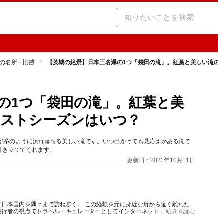
の名所・旧跡
【茨城の絶景】日本三名瀑の1つ「袋田の滝」。紅葉と美しい滝
の1つ「袋田の滝」。紅葉と美
ベストシーズンはいつ？
水が糸のように流れ落ちる美しい滝です。いつ出かけても見応えがある滝で
引き立ててくれます。
更新日：2023年10月11日
日本国内を隅々まで訪ね歩く。 この経験を元に身近な所から遠く離れた
行者の視点でトラベル・キュレーターとしてインターネットで紹介。 ガ
...続きを読む