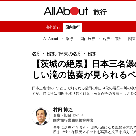
旅行
海外旅行
国内旅行
All About
旅行
国内旅行
名所・旧跡
関東
名所・旧跡
／関東の名所・旧跡
【茨城の絶景】日本三名瀑
しい滝の協奏が見られる
日本三名瀑の1つとして知られる袋田の滝。4段の岩壁を川の
すが、特に秋は周囲を取り巻く紅葉・黄葉が滝の素晴らしさを
村田 博之
名所・旧跡 ガイド
国内旅行業務取扱管理者
各地に点在する名所・旧跡と絵になる風景を求めて
所まで様々な観光スポットを写真と文章を添えて旅