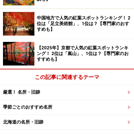
中国地方で人気の紅葉スポットランキング！ 2
北千住から東京メトロ千代田線経由で出発するロマンスカー
MSE。箱根湯本まで行くメトロはこね号も運行されています
位は「足立美術館」、1位は？【専門家のおす
すめも】
また東京メトロ千代田線の北千住、大手町から箱根湯本
へ直通する青いロマンスカー
MSE（Multi Super
【2025年】京都で人気の紅葉スポットランキ
Express）
がメトロはこね号として1日1～3本が運行され
ング！ 2位は「嵐山」、1位は？【専門家のお
すすめも】
ています。
この記事に関連するテーマ
何時出発のロマンスカーにどの車両が当てられるかは
小
田急電鉄のWebサイト
に特急電車の時刻表が掲載されて
厳選！ 名所・旧跡
いますので、特急券を予約する時にチェックすると良い
でしょう。またインターネットからもロマンスカーの特
季節ごとのおすすめ名所
急券の予約が可能です。もし空いていれば前面展望席の
予約もできますよ。
北海道の名所・旧跡