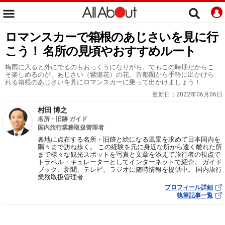
ロマンスカーで箱根のあじさいを見に行
こう！ 名所の見頃やおすすめルート
梅雨に入ると外にでるのもおっくうになりがち。でもこの時期だからこ
そ楽しめるのが、あじさい（紫陽花）の花。首都圏から手軽に出かけら
れる箱根のあじさいを見にロマンスカーに乗って出かけましょう！
更新日：
2022年06月06日
村田 博之
名所・旧跡 ガイド
国内旅行業務取扱管理者
各地に点在する名所・旧跡と絵になる風景を求めて日本国内を
隅々まで訪ね歩く。 この経験を元に身近な所から遠く離れた所
まで様々な観光スポットを写真と文章を添えて旅行者の視点で
トラベル・キュレーターとしてインターネットで紹介。 ガイド
ブック、新聞、テレビ、ラジオに随時情報を提供中。 国内旅行
業務取扱管理者
プロフィール詳細
執筆記事一覧