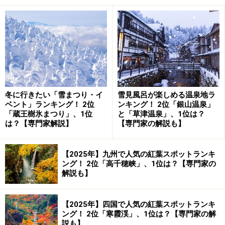
箱根には新宿から小田急ロマンスカーで。GSE他、4種類の
ロマンスカーが箱根湯本まで結んでいます
箱根へのアプローチとしてぴったりなのが、新宿から出
ている
小田急ロマンスカー
。小田原を経由して箱根登山
鉄道の箱根湯本まで平日は16本、土日祝日は21本のロマ
ンスカーが走っています。
冬に行きたい「雪まつり・イ
雪見風呂が楽しめる温泉地ラ
ベント」ランキング！ 2位
ンキング！ 2位「銀山温泉」
「蔵王樹氷まつり」、1位
と「草津温泉」、1位は？
ロマンスカーは全部で4種類ありますが、おすすめは
は？【専門家解説】
【専門家の解説も】
2018年デビューの最新型ロマンスカー
GSE（Graceful
Super Express）
。
【2025年】九州で人気の紅葉スポットランキ
ング！ 2位「高千穂峡」、1位は？【専門家の
解説も】
2018年度のグッドデザイン賞にも輝いた真っ赤な車体と
側面の連続窓、そしてロマンスカー伝統の前面展望席も
設けられ、乗ってみたい！という旅に出る人たちの気持
【2025年】四国で人気の紅葉スポットランキ
ング！ 2位「寒霞渓」、1位は？【専門家の解
ちをくすぐります。
説も】