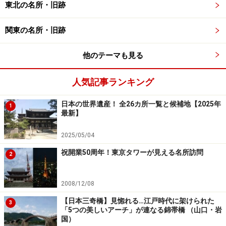
東北の名所・旧跡
箱根の山をスイッチバックで登る箱根登山
鉄道
関東の名所・旧跡
他のテーマも見る
箱根湯本から先、箱根の山を登る箱根登山鉄道の電車
人気記事ランキング
小田急ロマンスカーに乗ると終点の箱根湯本には新宿か
日本の世界遺産！ 全26カ所一覧と候補地【2025年
1
ら1時間25～40分で到着。ここからは
箱根登山鉄道
の電
最新】
車に乗り換えます。
2025/05/04
祝開業50周年！東京タワーが見える名所訪問
2
箱根の険しい山々をスイッチバックで登る箱根登山鉄道。出
山信号場、大平台駅、上大平台信号場の3カ所で電車の進行
方向が変わります
2008/12/08
【日本三奇橋】見惚れる…江戸時代に架けられた
日本唯一の山岳登山鉄道として、100年近くの歴史を重
3
「5つの美しいアーチ」が連なる錦帯橋 （山口・岩
ねる箱根登山鉄道は、箱根湯本から先は2両または3両編
国）