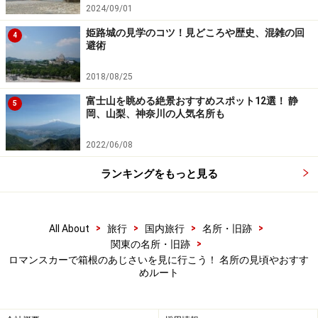
成の電車が最急で80パーミル（1000m進むと80m登る勾
2024/09/01
配。道路でいえば8％）の急勾配とジグザクに坂を上っ
姫路城の見学のコツ！見どころや歴史、混雑の回
4
ていくスイッチバックと呼ばれる方式で箱根の険しい
避術
山々を登っていきます。
2018/08/25
富士山を眺める絶景おすすめスポット12選！ 静
箱根湯本から強羅まで乗ると3回進行方向が変わります
5
岡、山梨、神奈川の人気名所も
が、その都度運転士が進行方向の運転席へ移動していく
のを見られます。
2022/06/08
ランキングをもっと見る
箱根登山鉄道の沿線は、あじさいの宝庫
>
>
>
>
All About
旅行
国内旅行
名所・旧跡
>
関東の名所・旧跡
ロマンスカーで箱根のあじさいを見に行こう！ 名所の見頃やおすす
めルート
大平台駅付近のあじさいの横を走る箱根登山鉄道の最新車両