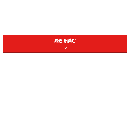
あじさいの名所はたくさんありますが、首都圏から手軽
に出かけられる箱根へ道中も楽しみながら出かけてみま
続きを読む
しょう。
＜目次＞
小田急のロマンスカーに乗って箱根へGo！
箱根の山をスイッチバックで登る箱根登山鉄道
箱根登山鉄道の沿線は、あじさいの宝庫
箱根登山鉄道では「あじさい電車」を運行。ライト
アップもあります！
あじさい巡りの後は、温泉で暖まりましょう
箱根へのアクセス