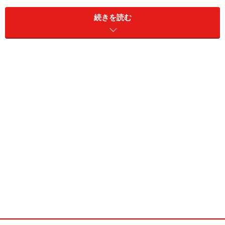
電極を選びました」。どうやらマンガン電極の技術に関
続きを読む
する大量のパテントを持っているらしい。だからトヨタ
はニッケルを選んだのだろう。
約100kg、容量12kWhという新型リチウムイオン電池。
他社の電池よりも高い性能を持つ
もちろんマンガン電極タイプから性能を引き出そうとす
れば高い技術が必要。実際、日進月歩で進化しているそ
うな。ちなみに用意されていた試乗車に搭載されている
のは一世代前の電池。１ケースの重さ100kg弱の電池を
３ケース搭載するも（３ケースで容量約22kWh）走行可
能距離は154kmしかない。