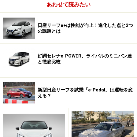
しかし間もなく実用化される新型電池（１ケース約
あわせて読みたい
100kg。12kWhという容量）を２ケース約200kg積めば走
行可能距離168km。参考までに書いておくと三菱iMiEVに
日産リーフe+は性能が向上！進化した点と2つ
搭載されているGSユアサ製が、約200kgで容量16kWhと
の課題とは
なる。
2010年に発売予定の日産EVは、プリウス程度のボディサ
好調セレナe-POWER、ライバルのミニバン達
と徹底比較
イズを持ち、満充電走行可能距離180～200km程度にな
ると思う。価格もバッテリーがレンタルなら200万円以
下。バッテリー付きでも300万円を大きく超えないハ
ズ。
新型日産リーフを試乗「e-Pedal」は運転を変
える？
次ページ
ではハイブリッドを紹介
※記事内容は執筆時点のものです。最新の内容をご確認くださ
い。