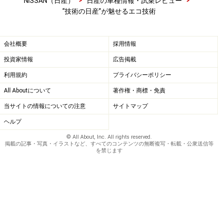
>
>
NISSAN（日産）
日産の車種情報・試乗レビュー
“技術の日産”が魅せるエコ技術
会社概要
採用情報
投資家情報
広告掲載
利用規約
プライバシーポリシー
All Aboutについて
著作権・商標・免責
当サイトの情報についての注意
サイトマップ
ヘルプ
© All About, Inc. All rights reserved.
掲載の記事・写真・イラストなど、すべてのコンテンツの無断複写・転載・公衆送信等
を禁じます