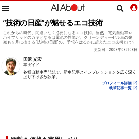
“技術の日産”が魅せるエコ技術
これからの時代、間違いなく必要になるエコ技術。当然、電気自動車や
ハイブリッドのカギとなるは電池の性能だ。クリーンディーゼル車の発
売も９月に控える“技術の日産”の、予想をはるかに超えたエコ技術とは？
更新日：
2008年08月08日
国沢 光宏
車 ガイド
各種自動車専門誌で、新車記事とインプレッションを広く深く
掘り下げ多数執筆。
プロフィール詳細
執筆記事一覧