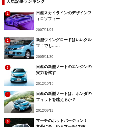
人気記事ランキング
日産スカイラインのデザインフ
1
ィロソフィー
2007/11/04
新型ウイングロードはいいクル
2
マ！でも……
2005/11/30
日産の新型ノートのエンジンの
3
実力を試す
2012/10/19
日産の新型ノートは、ホンダの
4
フィットを越えるか？
2012/09/11
マーチのホットバージョン！
5
意外に楽しめるマーチ12SR