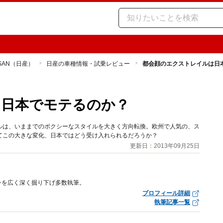
SSAN（日産）
日産の車種情報・試乗レビュー
都会顔のエクストレイルは日
は日本でモテるのか？
ルは、いままでのボクシーなスタイルを大きく方向転換。欧州で人気の、ス
てこの大きな変化、日本ではどう受け入れられるだろうか？
更新日：2013年09月25日
ンを広く深く掘り下げ多数執筆。
プロフィール詳細
執筆記事一覧