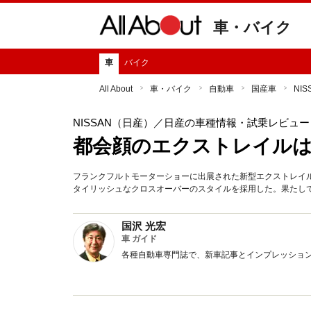
車・バイク
車
バイク
All About
車・バイク
自動車
国産車
NI
NISSAN（日産）
／日産の車種情報・試乗レビュー
都会顔のエクストレイル
フランクフルトモーターショーに出展された新型エクストレイ
タイリッシュなクロスオーバーのスタイルを採用した。果たし
国沢 光宏
車 ガイド
各種自動車専門誌で、新車記事とインプレッショ