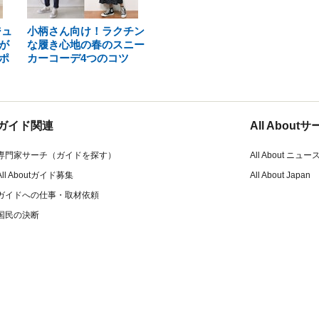
ジュ
小柄さん向け！ラクチン
が
な履き心地の春のスニー
ポ
カーコーデ4つのコツ
ガイド関連
All Abou
専門家サーチ（ガイドを探す）
All About ニュー
All Aboutガイド募集
All About Japan
ガイドへの仕事・取材依頼
国民の決断