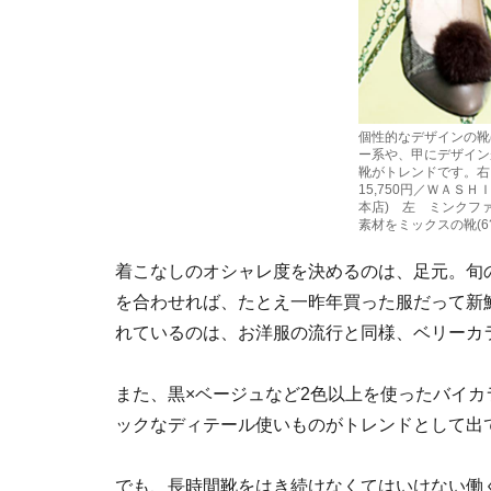
個性的なデザインの靴
ー系や、甲にデザイン
靴がトレンドです。右
15,750円／ＷＡＳ
本店) 左 ミンクフ
素材をミックスの靴(6?
着こなしのオシャレ度を決めるのは、足元。旬
を合わせれば、たとえ一昨年買った服だって新
れているのは、お洋服の流行と同様、ベリーカ
また、黒×ベージュなど2色以上を使ったバイ
ックなディテール使いものがトレンドとして出
でも、長時間靴をはき続けなくてはいけない働