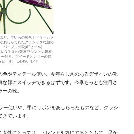
ほど、早いもの勝ち！ベリーカラ
があしらわれたクラシックな顔の
 パープルの靴(6?ヒール)
ＨＩＮＧＴＯＮ(銀座ワシントン銀座
ァー付き、ツイードとレザーの異
ヒール) 14,490円／Ｆｉｎ
の色やディテール使い、今年らしさのあるデザインの靴
鮮な顔にスイッチできるはずです。今季もっとも注目さ
ラーの靴。
カラー使いや、甲にリボンをあしらったものなど、クラシ
てきています。
く女性にとっては、トレンドを気にするとともに、足が