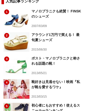
人気記事ランキング
マノロブラニクも絶賛！ FINSK
1
のシューズ
2007/03/09
アラウンド1万円で買える！ 最
2
旬夏シューズ
2015/06/30
ポスト・マノロブラニクと称さ
3
れる話題の靴！
2013/05/21
靴好きは見逃せない！映画『私
4
が靴を愛するワケ』
2013/03/15
初心者にもおすすめ！使えるス
5
ニーカーランキング