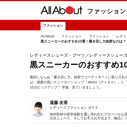
ファッション
ファッション
All About
ファッション
ファッション
レディ
黒スニーカーのおすすめ10選！履き回し力抜群なのは？
レディースシューズ・ブーツ
／レディースシュー
黒スニーカーのおすすめ1
着回しならぬ「履き回し力」抜群でコーディネートに取り入れ
は、感度の高いスニーカーショップ「atmos（アトモス）」と
10点ピックアップ！ 早速、見ていきましょう。
遠藤 友香
レディースファッション ガイド
海外取材や留学経験を通し培われたグローバルな
注目ニュース、そしてお手入れ方法まで、幅広いフ
ジオ、雑誌、WEB、スマホサイト等で活躍。