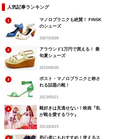
人気記事ランキング
マノロブラニクも絶賛！ FINSK
1
のシューズ
2007/03/09
アラウンド1万円で買える！ 最
2
旬夏シューズ
2015/06/30
ポスト・マノロブラニクと称さ
3
れる話題の靴！
2013/05/21
靴好きは見逃せない！映画『私
4
が靴を愛するワケ』
2013/03/15
初心者にもおすすめ！使えるス
5