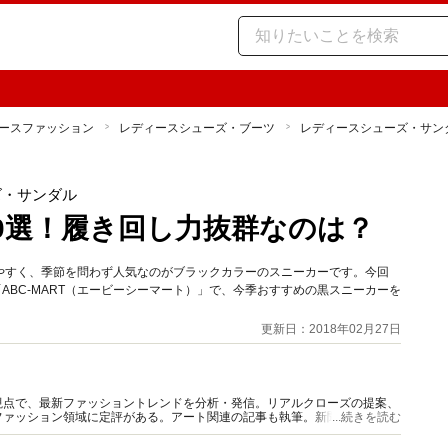
ースファッション
レディースシューズ・ブーツ
レディースシューズ・サン
ズ・サンダル
0選！履き回し力抜群なのは？
やすく、季節を問わず人気なのがブラックカラーのスニーカーです。今回
「ABC-MART（エービーシーマート）」で、今季おすすめの黒スニーカーを
更新日：2018年02月27日
視点で、最新ファッショントレンドを分析・発信。リアルクローズの提案、
ァッション領域に定評がある。アート関連の記事も執筆。新聞、TV、ラ
...続きを読む