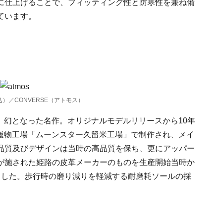
に仕上げることで、フィッティング性と防寒性を兼ね備
ています。
（税込）／CONVERSE（アトモス）
し、幻となった名作。オリジナルモデルリリースから10年
持つ履物工場「ムーンスター久留米工場」で制作され、メイ
品質及びデザインは当時の高品質を保ち、更にアッパー
が施された姫路の皮革メーカーのものを生産開始当時か
ました。歩行時の磨り減りを軽減する耐磨耗ソールの採