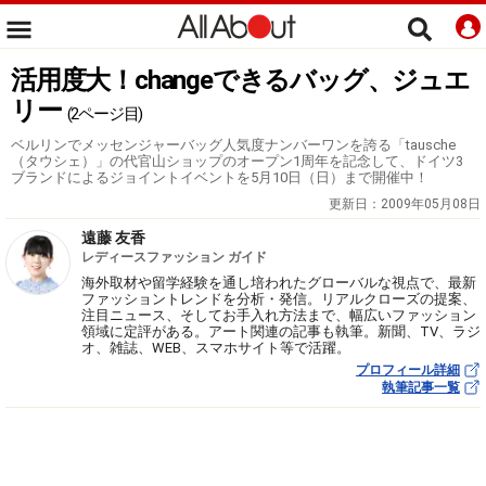
活用度大！changeできるバッグ、ジュエ
リー
(2ページ目)
ベルリンでメッセンジャーバッグ人気度ナンバーワンを誇る「tausche
（タウシェ）」の代官山ショップのオープン1周年を記念して、ドイツ3
ブランドによるジョイントイベントを5月10日（日）まで開催中！
更新日：
2009年05月08日
遠藤 友香
レディースファッション ガイド
海外取材や留学経験を通し培われたグローバルな視点で、最新
ファッショントレンドを分析・発信。リアルクローズの提案、
注目ニュース、そしてお手入れ方法まで、幅広いファッション
領域に定評がある。アート関連の記事も執筆。新聞、TV、ラジ
オ、雑誌、WEB、スマホサイト等で活躍。
プロフィール詳細
執筆記事一覧