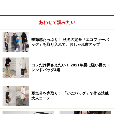
Page２：
「tasche（バッグ）」のフタ部分を
「tausche（替える）」ことのできるメッセンジャーバ
ッグ「tausche」
あわせて読みたい
Page３：
気分や洋服に合わせて17通りの色が楽しめるジ
ュエリー「Filzis」
季節感たっぷり！ 秋冬の定番「エコファーバ
Page３：
様々なマテリアルを組合せブレスやネックレス
ッグ」を取り入れて、おしゃれ度アップ
を楽しめるジュエリー「TeNo」
Page４：
「tausche」代官山ショップのオープンのきっ
かけって？
コレだけ押さえたい！ 2021年夏に狙い目のト
レンドバッグ4選
次のページ
では、ベルリン発のトレンドバッグ
「tausche」をご紹介します！
夏気分を先取り！ 「かごバッグ」で作る洗練
大人コーデ