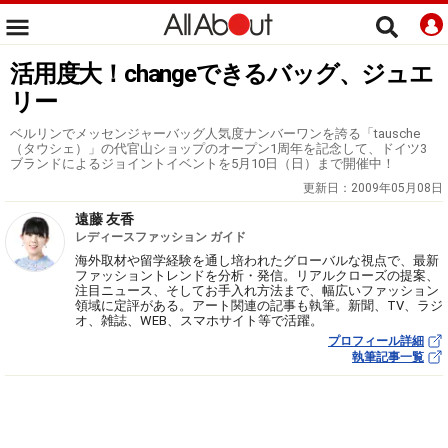
活用度大！changeできるバッグ、ジュエ
リー
ベルリンでメッセンジャーバッグ人気度ナンバーワンを誇る「tausche
（タウシェ）」の代官山ショップのオープン1周年を記念して、ドイツ3
ブランドによるジョイントイベントを5月10日（日）まで開催中！
更新日：
2009年05月08日
遠藤 友香
レディースファッション ガイド
海外取材や留学経験を通し培われたグローバルな視点で、最新
ファッショントレンドを分析・発信。リアルクローズの提案、
注目ニュース、そしてお手入れ方法まで、幅広いファッション
領域に定評がある。アート関連の記事も執筆。新聞、TV、ラジ
オ、雑誌、WEB、スマホサイト等で活躍。
プロフィール詳細
執筆記事一覧