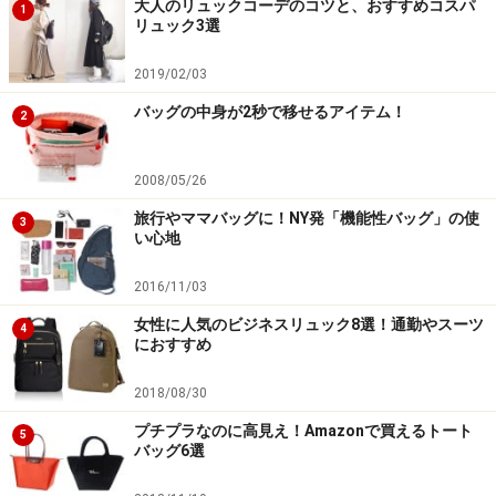
大人のリュックコーデのコツと、おすすめコスパ
1
リュック3選
2019/02/03
バッグの中身が2秒で移せるアイテム！
2
2008/05/26
旅行やママバッグに！NY発「機能性バッグ」の使
3
い心地
2016/11/03
女性に人気のビジネスリュック8選！通勤やスーツ
4
におすすめ
2018/08/30
プチプラなのに高見え！Amazonで買えるトート
5
バッグ6選