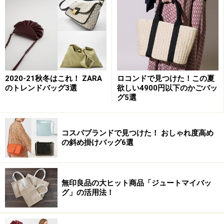
※記事内容は執筆時点のものです。最新の内容をご確認くださ
い。
2020-21秋冬はこれ！ ZARA
ロコンドで見つけた！この夏
次のページへ
1
/
4
のトレンドバッグ3選
欲しい4900円以下のかごバッ
グ5選
コスパブランドで見つけた！ おしゃれ度高め
の斜め掛けバッグ6選
無印良品の大ヒット商品「ジュートマイバッ
グ」の活用法！