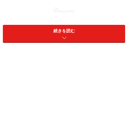
「tausche」「Filzis」「TeNo」、これら3つのブランド
続きを読む
の共通コンセプトは「tausche = change」できること！
ドイツ語で「tausche」とは「change」という意味。つ
まり、「time to tausche」のイベントでは、「change」
すなわち「交換」できるという特徴をもつブランドや商
品を、まさにその名を持つショップ「tausche」で紹介
していきます。
交換すること―それは単に見た目が変わるだけではあり
ません。洋服に合わせ、季節に合わせ、自分に合わせ
る。そして変わりゆく毎日をもっと輝かせてくれます。
【CONTENTS】