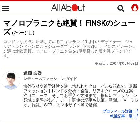
マノロブラニクも絶賛！ FINSKのシュー
ズ
(2ページ目)
ロンドンを拠点に活動しているフィンランド生まれのデザイナー、ジュ
リア・ランドセンによるシューズブランド『FINSK』。インスピレーショ
ン源は北欧家具。マノロ・ブラニク賞を2度受賞した実力派ブランドで
す。
更新日：
2007年03月09日
遠藤 友香
レディースファッション ガイド
海外取材や留学経験を通し培われたグローバルな視点で、最新
ファッショントレンドを分析・発信。リアルクローズの提案、
注目ニュース、そしてお手入れ方法まで、幅広いファッション
領域に定評がある。アート関連の記事も執筆。新聞、TV、ラジ
オ、雑誌、WEB、スマホサイト等で活躍。
プロフィール詳細
執筆記事一覧