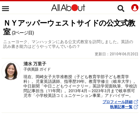
ＮＹアッパーウェストサイドの公文式教
室
(2ページ目)
ニューヨーク、マンハッタンにある公文式教室を訪問しました。英語の
読み書き能力はどうやって学んでいるの？
更新日：
2010年06月20日
清水 万里子
子供英語 ガイド
現在、岡崎女子大学准教授（子ども教育学部子ども教育学
科）。児童英語講師、指導歴39年。教育学修士（岐阜大学）。
中日新聞「中日こどもウイークリー」英語学習面執筆、学校訪
問記事担当（11年間）。2013年4月～2023年3月まで岐阜県可
児市「小学校英語コミュニケーション事業」アドバイザー。
プロフィール詳細
執筆記事一覧