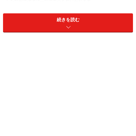
した情報提供者は一切の責任を負いかねます。
続きを読む
次のページへ
1
/
2