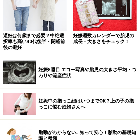
避妊は何歳まで必要？中絶選
妊娠週数カレンダーで胎児の
択率も高い40代後半・閉経前
成長・大きさをチェック！
後の避妊
妊娠8週目 エコー写真や胎児の大きさ平均・つ
わりや流産症状
妊娠中の抱っこ紐はいつまでOK？上の子の抱
っこに悩む妊婦さんへ
胎動がわからない…知って安心！胎動の基礎知
識と種類