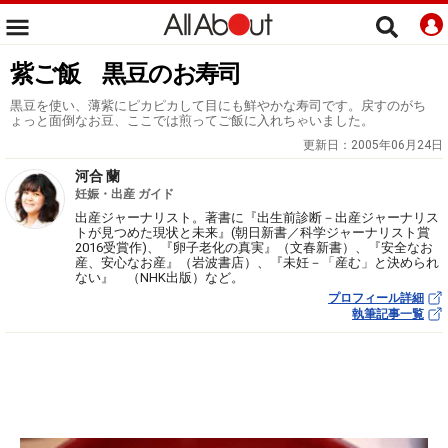
紫ご飯 黒豆のお寿司
黒豆を使い、薄紫にピカピカして目にも鮮やかな寿司です。戻すのがち
ょっと面倒なお豆、ここでは煎ってご飯に入れちゃいました。
更新日：
2005年06月24日
河合 蘭
妊娠・出産 ガイド
出産ジャーナリスト。著書に『出生前診断－出産ジャーナリス
トが見つめた現状と未来』(朝日新書／科学ジャーナリスト賞
2016受賞作)、『卵子老化の真実』（文春新書）、『安全なお
産、安心なお産』（岩波書店）、『未妊－「産む」と決められ
ない』 （NHK出版）など。
プロフィール詳細
執筆記事一覧