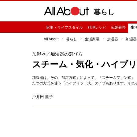
暮らし
家事・ライフスタイル
料理レシピ
冠婚葬祭
生
All About
暮らし
生活家電
加湿器
加湿器
加湿器
／加湿器の選び方
スチーム・気化・ハイブリ
加湿器は、その「加湿方式」によって、「スチームファン式」「
たつの方式を使う「ハイブリット式」タイプもあります。それ
戸井田 園子