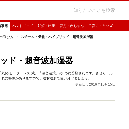
活家電
ハンドメイド
妊娠・出産
育児・赤ちゃん
子育て・キッズ
の選び方
スチーム・気化・ハイブリッド・超音波加湿器
ッド・超音波加湿器
気化(ヒーターレス)式」「超音波式」の3つに分類されます。させら、ふ
ぞれに特徴がありますので、適材適所で使い分けましょう。
更新日：2016年10月15日