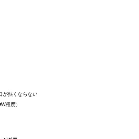
口が熱くならない
0W程度）